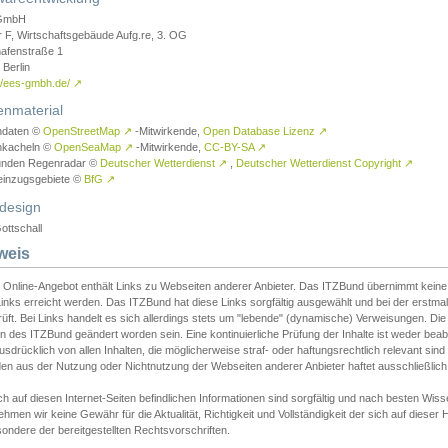
GmbH
r F, Wirtschaftsgebäude Aufg.re, 3. OG
afenstraße 1
Berlin
://ees-gmbh.de/
↗
enmaterial
ndaten ©
OpenStreetMap
↗
-Mitwirkende,
Open Database Lizenz
↗
nkacheln ©
OpenSeaMap
↗
-Mitwirkende,
CC-BY-SA
↗
unden Regenradar ©
Deutscher Wetterdienst
↗
,
Deutscher Wetterdienst Copyright
↗
einzugsgebiete ©
BfG
↗
design
ottschall
weis
 Online-Angebot enthält Links zu Webseiten anderer Anbieter. Das ITZBund übernimmt keine V
inks erreicht werden. Das ITZBund hat diese Links sorgfältig ausgewählt und bei der erstmal
üft. Bei Links handelt es sich allerdings stets um "lebende" (dynamische) Verweisungen. Die
 des ITZBund geändert worden sein. Eine kontinuierliche Prüfung der Inhalte ist weder beab
usdrücklich von allen Inhalten, die möglicherweise straf- oder haftungsrechtlich relevant sin
n aus der Nutzung oder Nichtnutzung der Webseiten anderer Anbieter haftet ausschließlich d
ch auf diesen Internet-Seiten befindlichen Informationen sind sorgfältig und nach besten 
hmen wir keine Gewähr für die Aktualität, Richtigkeit und Vollständigkeit der sich auf diese
ondere der bereitgestellten Rechtsvorschriften.