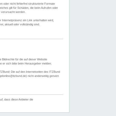
 oder nicht fehlerfrei strukturierte Formate
ches gilt für Schäden, die beim Aufrufen oder
e verursacht werden.
er Internetpräsenz ein Link unterhalten wird,
, aktuell oder vollständig sind.
 Bildrechte für die auf dieser Website
öge er sich bitte beim Herausgeber melden.
TZBund: Die auf den Internetseiten des ITZBund
gelonline@itzbund.de) nicht anderweitig genutzt
f, dass diese Anbieter die