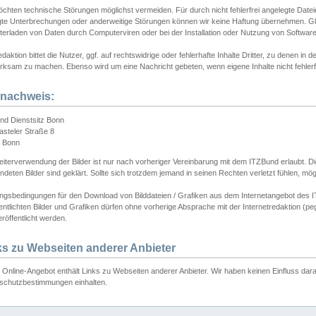
chten technische Störungen möglichst vermeiden. Für durch nicht fehlerfrei angelegte Dateien
gte Unterbrechungen oder anderweitige Störungen können wir keine Haftung übernehmen. Glei
terladen von Daten durch Computerviren oder bei der Installation oder Nutzung von Softwar
daktion bittet die Nutzer, ggf. auf rechtswidrige oder fehlerhafte Inhalte Dritter, zu denen in d
ksam zu machen. Ebenso wird um eine Nachricht gebeten, wenn eigene Inhalte nicht fehlerfrei
dnachweis:
nd Dienstsitz Bonn
asteler Straße 8
 Bonn
iterverwendung der Bilder ist nur nach vorheriger Vereinbarung mit dem ITZBund erlaubt. Die
deten Bilder sind geklärt. Sollte sich trotzdem jemand in seinen Rechten verletzt fühlen, m
ngsbedingungen für den Download von Bilddateien / Grafiken aus dem Internetangebot des I
entlichten Bilder und Grafiken dürfen ohne vorherige Absprache mit der Internetredaktion (pe
röffentlicht werden.
ks zu Webseiten anderer Anbieter
Online-Angebot enthält Links zu Webseiten anderer Anbieter. Wir haben keinen Einfluss darau
schutzbestimmungen einhalten.