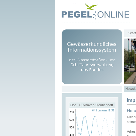
Start
Newsle
Imp
Elbe - Cuxhaven Steubenhöft
Her
Diese
seine
Adres