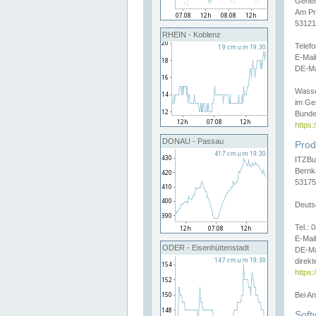
Gener
Am Pr
53121
RHEIN - Koblenz
Telef
E-Mai
DE-Ma
Wasse
im Ge
Bunde
https
DONAU - Passau
Prod
ITZBu
Bernk
53175
Deuts
Tel.:
E-Mail
ODER - Eisenhüttenstadt
DE-Ma
direkt
https:
Bei A
Soft