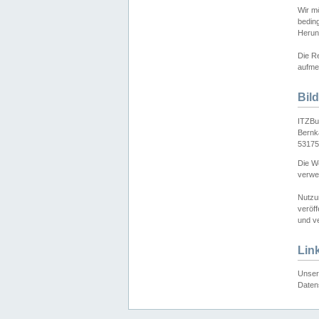
Wir mö
bedin
Herun
Die Re
aufmer
Bil
ITZBu
Bernk
53175
Die We
verwen
Nutzu
veröff
und ve
Lin
Unser 
Daten