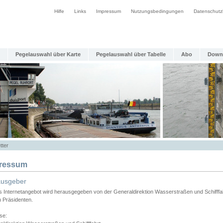
Hilfe
Links
Impressum
Nutzungsbedingungen
Datenschutz
Pegelauswahl über Karte
Pegelauswahl über Tabelle
Abo
Down
tter
ressum
ausgeber
s Internetangebot wird herausgegeben von der Generaldirektion Wasserstraßen und Schifffa
n Präsidenten.
se: