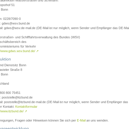
aldirektion Wasserstraßen und Schifffahrt
opsthof 51
 Bonn
on: 0228/7090-0
l: gdws@wsv.bund.de
il: gdws@wsv.de-mail.de (DE-Mail ist nur möglich, wenn Sender und Empfänger das DE-Mail
rstraßen- und Schifffahrtsverwaltung des Bundes (WSV)
schäftsbereich des
sministeriums für Verkehr
://www.gdws.wsv.bund.de/
↗
uktion
nd Dienstsitz Bonn
asteler Straße 8
 Bonn
chland
 0800 800 75451
: poststelle@itzbund.de
il: poststelle@itzbund.de-mail.de (DE-Mail ist nur möglich, wenn Sender und Empfänger das
er Kontakt:
Kontaktformular
//www.itzbund.de/
↗
nregungen, Fragen oder Hinweisen können Sie sich per
E-Mail
an uns wenden.
wareentwicklung