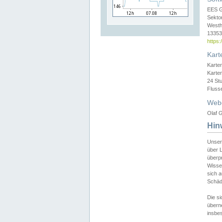
EES 
Sekto
Westh
13353 
https
Kart
Karte
Karte
24 St
Fluss
Web
Olaf G
Hin
Unser
über L
überpr
Wissen
sich a
Schäde
Die si
überne
insbes