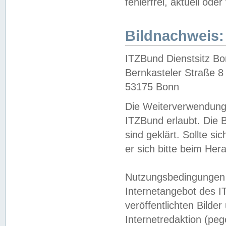
fehlerfrei, aktuell oder
Bildnachweis:
ITZBund Dienstsitz B
Bernkasteler Straße 8
53175 Bonn
Die Weiterverwendung 
ITZBund erlaubt. Die B
sind geklärt. Sollte s
er sich bitte beim He
Nutzungsbedingungen 
Internetangebot des I
veröffentlichten Bilde
Internetredaktion (peg