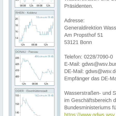
Präsidenten.
RHEIN - Koblenz
Adresse:
Generaldirektion Wass
Am Propsthof 51
53121 Bonn
DONAU - Passau
Telefon: 0228/7090-0
E-Mail: gdws@wsv.bu
DE-Mail: gdws@wsv.de-
Empfänger das DE-Mai
ODER - Eisenhüttenstadt
Wasserstraßen- und S
im Geschäftsbereich 
Bundesministeriums fü
https://www.gdws.wsv