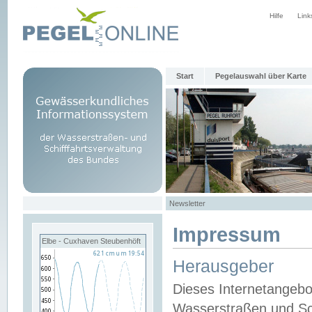
Hilfe
Link
Start
Pegelauswahl über Karte
Newsletter
Impressum
Elbe - Cuxhaven Steubenhöft
Herausgeber
Dieses Internetangebo
Wasserstraßen und Sch