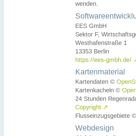
wenden.
Softwareentwickl
EES GmbH
Sektor F, Wirtschafts
Westhafenstraße 1
13353 Berlin
https://ees-gmbh.de/
Kartenmaterial
Kartendaten ©
OpenS
Kartenkacheln ©
Ope
24 Stunden Regenrad
Copyright
↗
Flusseinzugsgebiete 
Webdesign