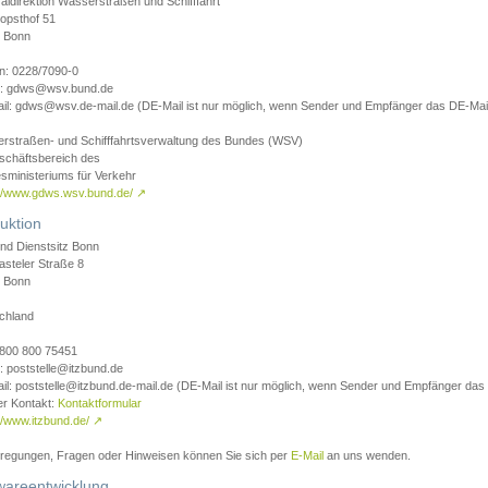
aldirektion Wasserstraßen und Schifffahrt
opsthof 51
 Bonn
on: 0228/7090-0
l: gdws@wsv.bund.de
il: gdws@wsv.de-mail.de (DE-Mail ist nur möglich, wenn Sender und Empfänger das DE-Mail
rstraßen- und Schifffahrtsverwaltung des Bundes (WSV)
schäftsbereich des
sministeriums für Verkehr
://www.gdws.wsv.bund.de/
↗
uktion
nd Dienstsitz Bonn
asteler Straße 8
 Bonn
chland
 0800 800 75451
: poststelle@itzbund.de
il: poststelle@itzbund.de-mail.de (DE-Mail ist nur möglich, wenn Sender und Empfänger das
er Kontakt:
Kontaktformular
//www.itzbund.de/
↗
nregungen, Fragen oder Hinweisen können Sie sich per
E-Mail
an uns wenden.
wareentwicklung