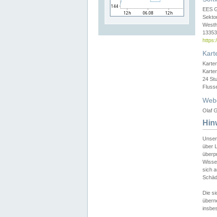
EES 
Sekto
Westh
13353 
https
Kart
Karte
Karte
24 St
Fluss
Web
Olaf G
Hin
Unser
über L
überpr
Wissen
sich a
Schäde
Die si
überne
insbes