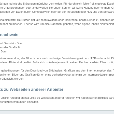
chten technische Störungen möglichst vermeiden. Für durch nicht fehlerfrei angelegte Dateien
gte Unterbrechungen oder anderweitige Störungen können wir keine Haftung übernehmen. Glei
terladen von Daten durch Computerviren oder bei der Installation oder Nutzung von Softwar
daktion bittet die Nutzer, ggf. auf rechtswidrige oder fehlerhafte Inhalte Dritter, zu denen in d
ksam zu machen. Ebenso wird um eine Nachricht gebeten, wenn eigene Inhalte nicht fehlerfrei
dnachweis:
nd Dienstsitz Bonn
asteler Straße 8
 Bonn
iterverwendung der Bilder ist nur nach vorheriger Vereinbarung mit dem ITZBund erlaubt. Die
deten Bilder sind geklärt. Sollte sich trotzdem jemand in seinen Rechten verletzt fühlen, m
ngsbedingungen für den Download von Bilddateien / Grafiken aus dem Internetangebot des I
entlichten Bilder und Grafiken dürfen ohne vorherige Absprache mit der Internetredaktion (pe
röffentlicht werden.
ks zu Webseiten anderer Anbieter
Online-Angebot enthält Links zu Webseiten anderer Anbieter. Wir haben keinen Einfluss darau
schutzbestimmungen einhalten.