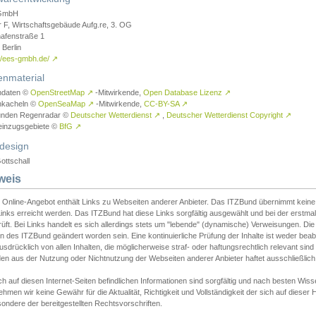
GmbH
r F, Wirtschaftsgebäude Aufg.re, 3. OG
afenstraße 1
Berlin
://ees-gmbh.de/
↗
enmaterial
ndaten ©
OpenStreetMap
↗
-Mitwirkende,
Open Database Lizenz
↗
nkacheln ©
OpenSeaMap
↗
-Mitwirkende,
CC-BY-SA
↗
unden Regenradar ©
Deutscher Wetterdienst
↗
,
Deutscher Wetterdienst Copyright
↗
einzugsgebiete ©
BfG
↗
design
ottschall
weis
 Online-Angebot enthält Links zu Webseiten anderer Anbieter. Das ITZBund übernimmt keine V
inks erreicht werden. Das ITZBund hat diese Links sorgfältig ausgewählt und bei der erstmal
üft. Bei Links handelt es sich allerdings stets um "lebende" (dynamische) Verweisungen. Die
 des ITZBund geändert worden sein. Eine kontinuierliche Prüfung der Inhalte ist weder beab
usdrücklich von allen Inhalten, die möglicherweise straf- oder haftungsrechtlich relevant sin
n aus der Nutzung oder Nichtnutzung der Webseiten anderer Anbieter haftet ausschließlich d
ch auf diesen Internet-Seiten befindlichen Informationen sind sorgfältig und nach besten 
hmen wir keine Gewähr für die Aktualität, Richtigkeit und Vollständigkeit der sich auf diese
ondere der bereitgestellten Rechtsvorschriften.