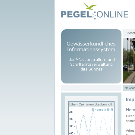
Start
Newsle
Imp
Elbe - Cuxhaven Steubenhöft
Her
Diese
seine
Adres