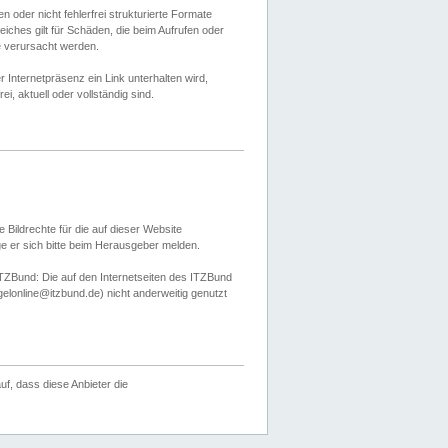
 oder nicht fehlerfrei strukturierte Formate
ches gilt für Schäden, die beim Aufrufen oder
e verursacht werden.
er Internetpräsenz ein Link unterhalten wird,
, aktuell oder vollständig sind.
 Bildrechte für die auf dieser Website
öge er sich bitte beim Herausgeber melden.
TZBund: Die auf den Internetseiten des ITZBund
gelonline@itzbund.de) nicht anderweitig genutzt
f, dass diese Anbieter die