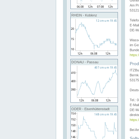
Gener
Am Pr
53121
RHEIN - Koblenz
Telef
E-Mai
DE-Ma
Wasse
im Ge
Bunde
https
DONAU - Passau
Prod
ITZBu
Bernk
53175
Deuts
Tel.:
E-Mail
ODER - Eisenhüttenstadt
DE-Ma
direkt
https:
Bei A
Soft