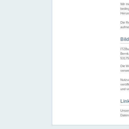
Wir mö
bedin
Herun
Die Re
aufmer
Bil
ITZBu
Bernk
53175
Die We
verwen
Nutzu
veröff
und ve
Lin
Unser 
Daten