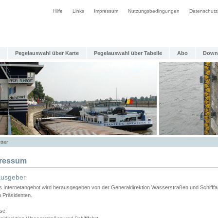
Hilfe
Links
Impressum
Nutzungsbedingungen
Datenschutz
Pegelauswahl über Karte
Pegelauswahl über Tabelle
Abo
Down
tter
ressum
ausgeber
s Internetangebot wird herausgegeben von der Generaldirektion Wasserstraßen und Schifffa
n Präsidenten.
se: