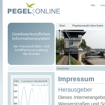
Hilfe
Link
Start
Pegelauswahl über Karte
Newsletter
Impressum
Elbe - Cuxhaven Steubenhöft
Herausgeber
Dieses Internetangebo
Wasserstraßen und Sch