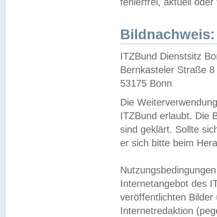
fehlerfrei, aktuell oder
Bildnachweis:
ITZBund Dienstsitz B
Bernkasteler Straße 8
53175 Bonn
Die Weiterverwendung 
ITZBund erlaubt. Die B
sind geklärt. Sollte s
er sich bitte beim He
Nutzungsbedingungen 
Internetangebot des I
veröffentlichten Bilde
Internetredaktion (peg