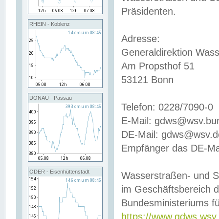
Präsidenten.
RHEIN - Koblenz
Adresse:
Generaldirektion Wass
Am Propsthof 51
53121 Bonn
DONAU - Passau
Telefon: 0228/7090-0
E-Mail: gdws@wsv.bu
DE-Mail: gdws@wsv.de-
Empfänger das DE-Mai
ODER - Eisenhüttenstadt
Wasserstraßen- und S
im Geschäftsbereich 
Bundesministeriums fü
https://www.gdws.wsv