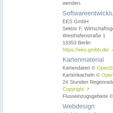
wenden.
Softwareentwickl
EES GmbH
Sektor F, Wirtschafts
Westhafenstraße 1
13353 Berlin
https://ees-gmbh.de/
Kartenmaterial
Kartendaten ©
OpenS
Kartenkacheln ©
Ope
24 Stunden Regenrad
Copyright
↗
Flusseinzugsgebiete 
Webdesign