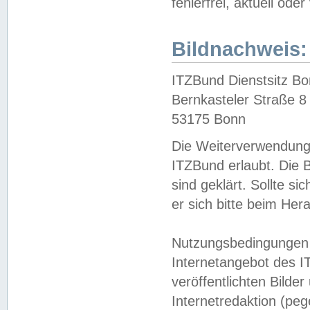
fehlerfrei, aktuell oder
Bildnachweis:
ITZBund Dienstsitz B
Bernkasteler Straße 8
53175 Bonn
Die Weiterverwendung 
ITZBund erlaubt. Die B
sind geklärt. Sollte s
er sich bitte beim He
Nutzungsbedingungen 
Internetangebot des I
veröffentlichten Bilde
Internetredaktion (peg