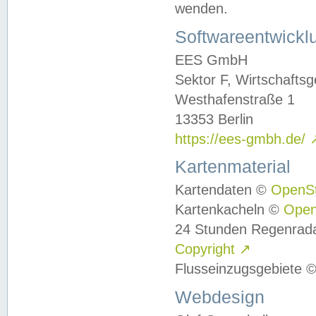
wenden.
Softwareentwickl
EES GmbH
Sektor F, Wirtschafts
Westhafenstraße 1
13353 Berlin
https://ees-gmbh.de/
Kartenmaterial
Kartendaten ©
OpenS
Kartenkacheln ©
Ope
24 Stunden Regenrad
Copyright
↗
Flusseinzugsgebiete 
Webdesign