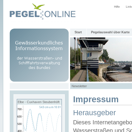
Hilfe
Link
Start
Pegelauswahl über Karte
Newsletter
Impressum
Elbe - Cuxhaven Steubenhöft
Herausgeber
Dieses Internetangebo
Wasserstraßen und Sch