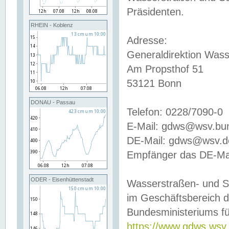
Präsidenten.
RHEIN - Koblenz
Adresse:
Generaldirektion Wass
Am Propsthof 51
53121 Bonn
DONAU - Passau
Telefon: 0228/7090-0
E-Mail: gdws@wsv.bu
DE-Mail: gdws@wsv.de-
Empfänger das DE-Mai
ODER - Eisenhüttenstadt
Wasserstraßen- und S
im Geschäftsbereich 
Bundesministeriums fü
https://www.gdws.wsv