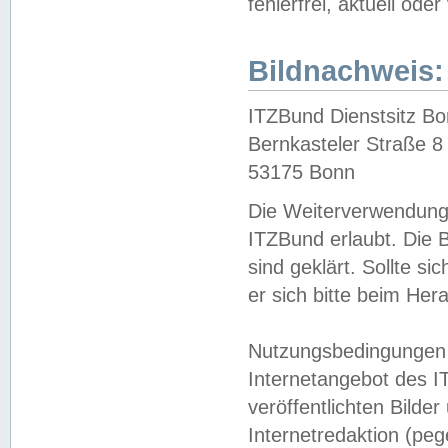
fehlerfrei, aktuell oder
Bildnachweis:
ITZBund Dienstsitz B
Bernkasteler Straße 8
53175 Bonn
Die Weiterverwendung 
ITZBund erlaubt. Die B
sind geklärt. Sollte s
er sich bitte beim He
Nutzungsbedingungen 
Internetangebot des I
veröffentlichten Bilde
Internetredaktion (peg