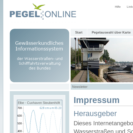
Hilfe
Link
Start
Pegelauswahl über Karte
Newsletter
Impressum
Elbe - Cuxhaven Steubenhöft
Herausgeber
Dieses Internetangebo
Wasserstraßen und Sch