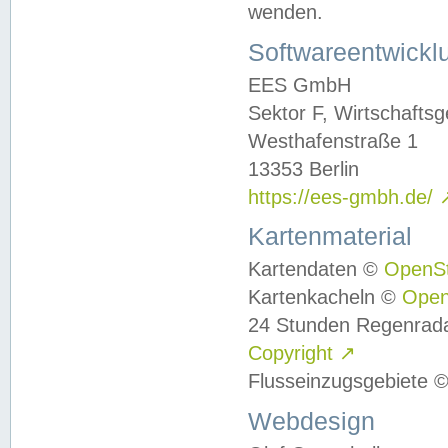
wenden.
Softwareentwickl
EES GmbH
Sektor F, Wirtschafts
Westhafenstraße 1
13353 Berlin
https://ees-gmbh.de/
Kartenmaterial
Kartendaten ©
OpenS
Kartenkacheln ©
Ope
24 Stunden Regenrad
Copyright
↗
Flusseinzugsgebiete 
Webdesign