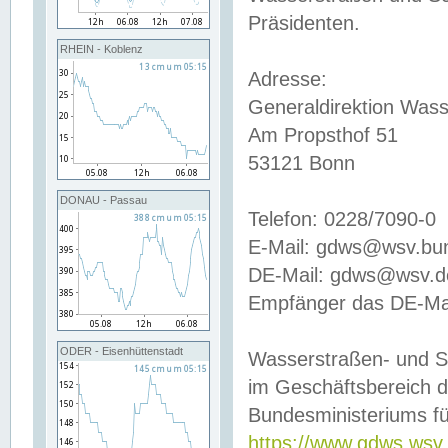
Präsidenten.
RHEIN - Koblenz
Adresse:
Generaldirektion Wass
Am Propsthof 51
53121 Bonn
DONAU - Passau
Telefon: 0228/7090-0
E-Mail: gdws@wsv.bu
DE-Mail: gdws@wsv.de-
Empfänger das DE-Mai
ODER - Eisenhüttenstadt
Wasserstraßen- und S
im Geschäftsbereich 
Bundesministeriums fü
https://www.gdws.wsv