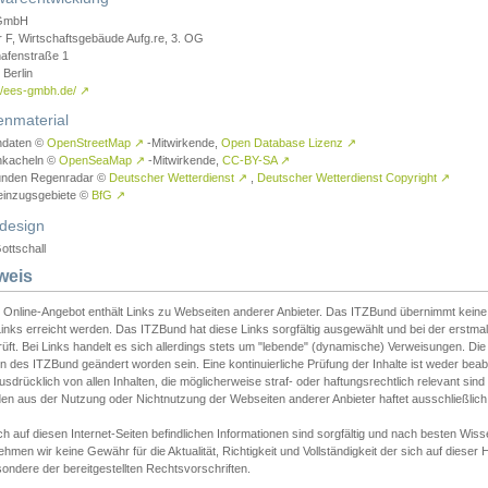
GmbH
r F, Wirtschaftsgebäude Aufg.re, 3. OG
afenstraße 1
Berlin
://ees-gmbh.de/
↗
enmaterial
ndaten ©
OpenStreetMap
↗
-Mitwirkende,
Open Database Lizenz
↗
nkacheln ©
OpenSeaMap
↗
-Mitwirkende,
CC-BY-SA
↗
unden Regenradar ©
Deutscher Wetterdienst
↗
,
Deutscher Wetterdienst Copyright
↗
einzugsgebiete ©
BfG
↗
design
ottschall
weis
 Online-Angebot enthält Links zu Webseiten anderer Anbieter. Das ITZBund übernimmt keine V
inks erreicht werden. Das ITZBund hat diese Links sorgfältig ausgewählt und bei der erstmal
üft. Bei Links handelt es sich allerdings stets um "lebende" (dynamische) Verweisungen. Die
 des ITZBund geändert worden sein. Eine kontinuierliche Prüfung der Inhalte ist weder beab
usdrücklich von allen Inhalten, die möglicherweise straf- oder haftungsrechtlich relevant sin
n aus der Nutzung oder Nichtnutzung der Webseiten anderer Anbieter haftet ausschließlich d
ch auf diesen Internet-Seiten befindlichen Informationen sind sorgfältig und nach besten 
hmen wir keine Gewähr für die Aktualität, Richtigkeit und Vollständigkeit der sich auf diese
ondere der bereitgestellten Rechtsvorschriften.