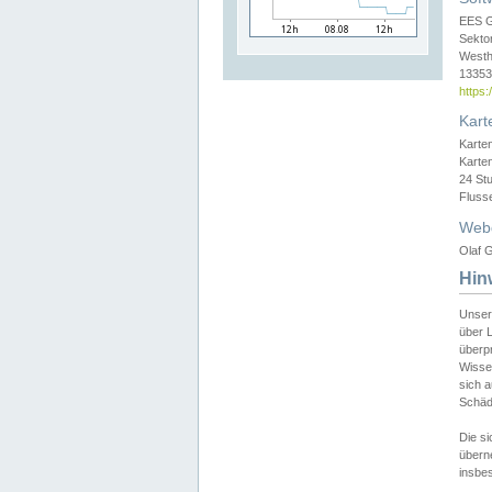
EES 
Sekto
Westh
13353 
https
Kart
Karte
Karte
24 St
Fluss
Web
Olaf G
Hin
Unser
über L
überpr
Wissen
sich a
Schäde
Die si
überne
insbes