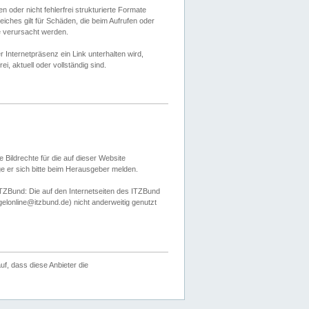
 oder nicht fehlerfrei strukturierte Formate
ches gilt für Schäden, die beim Aufrufen oder
e verursacht werden.
er Internetpräsenz ein Link unterhalten wird,
, aktuell oder vollständig sind.
 Bildrechte für die auf dieser Website
öge er sich bitte beim Herausgeber melden.
TZBund: Die auf den Internetseiten des ITZBund
gelonline@itzbund.de) nicht anderweitig genutzt
f, dass diese Anbieter die