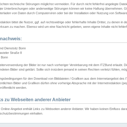
chten technische Störungen möglichst vermeiden. Für durch nicht fehlerfrei angelegte Dateien
gte Unterbrechungen oder anderweitige Störungen können wir keine Haftung übernehmen. Glei
terladen von Daten durch Computerviren oder bei der Installation oder Nutzung von Softwar
daktion bittet die Nutzer, ggf. auf rechtswidrige oder fehlerhafte Inhalte Dritter, zu denen in d
ksam zu machen. Ebenso wird um eine Nachricht gebeten, wenn eigene Inhalte nicht fehlerfrei
dnachweis:
nd Dienstsitz Bonn
asteler Straße 8
 Bonn
iterverwendung der Bilder ist nur nach vorheriger Vereinbarung mit dem ITZBund erlaubt. Die
deten Bilder sind geklärt. Sollte sich trotzdem jemand in seinen Rechten verletzt fühlen, m
ngsbedingungen für den Download von Bilddateien / Grafiken aus dem Internetangebot des I
entlichten Bilder und Grafiken dürfen ohne vorherige Absprache mit der Internetredaktion (pe
röffentlicht werden.
ks zu Webseiten anderer Anbieter
Online-Angebot enthält Links zu Webseiten anderer Anbieter. Wir haben keinen Einfluss darau
schutzbestimmungen einhalten.