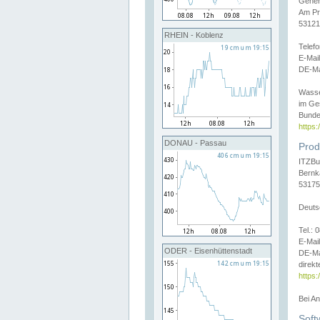
Gener
Am Pr
53121
RHEIN - Koblenz
Telef
E-Mai
DE-Ma
Wasse
im Ge
Bunde
https
DONAU - Passau
Prod
ITZBu
Bernk
53175
Deuts
Tel.:
E-Mail
ODER - Eisenhüttenstadt
DE-Ma
direkt
https:
Bei A
Soft