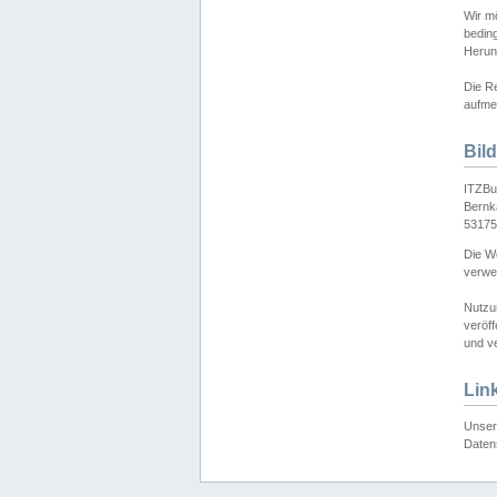
Wir mö
bedin
Herun
Die Re
aufmer
Bil
ITZBu
Bernk
53175
Die We
verwen
Nutzu
veröff
und ve
Lin
Unser 
Daten