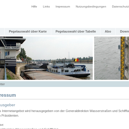
Hilfe
Links
Impressum
Nutzungsbedingungen
Datenschutz
Pegelauswahl über Karte
Pegelauswahl über Tabelle
Abo
Down
tter
ressum
ausgeber
s Internetangebot wird herausgegeben von der Generaldirektion Wasserstraßen und Schifffa
n Präsidenten.
se: