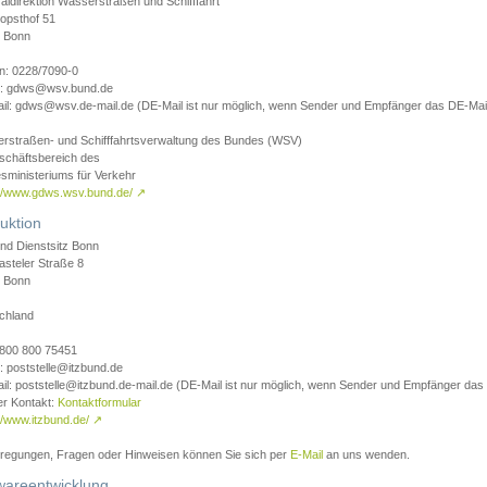
aldirektion Wasserstraßen und Schifffahrt
opsthof 51
 Bonn
on: 0228/7090-0
l: gdws@wsv.bund.de
il: gdws@wsv.de-mail.de (DE-Mail ist nur möglich, wenn Sender und Empfänger das DE-Mail
rstraßen- und Schifffahrtsverwaltung des Bundes (WSV)
schäftsbereich des
sministeriums für Verkehr
://www.gdws.wsv.bund.de/
↗
uktion
nd Dienstsitz Bonn
asteler Straße 8
 Bonn
chland
 0800 800 75451
: poststelle@itzbund.de
il: poststelle@itzbund.de-mail.de (DE-Mail ist nur möglich, wenn Sender und Empfänger das
er Kontakt:
Kontaktformular
//www.itzbund.de/
↗
nregungen, Fragen oder Hinweisen können Sie sich per
E-Mail
an uns wenden.
wareentwicklung