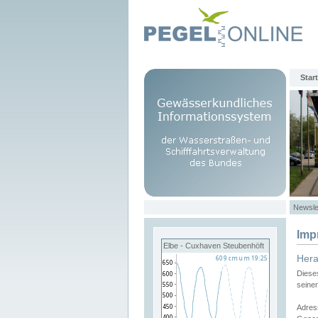
Start
Newsle
Imp
Elbe - Cuxhaven Steubenhöft
Her
Diese
seine
Adres