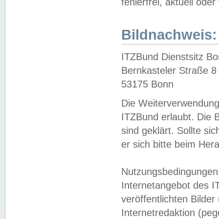
fehlerfrei, aktuell oder
Bildnachweis:
ITZBund Dienstsitz B
Bernkasteler Straße 8
53175 Bonn
Die Weiterverwendung 
ITZBund erlaubt. Die B
sind geklärt. Sollte s
er sich bitte beim He
Nutzungsbedingungen 
Internetangebot des I
veröffentlichten Bilde
Internetredaktion (peg