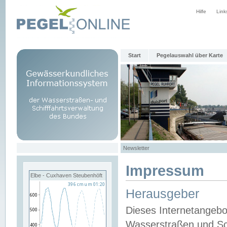
Hilfe
Link
Start
Pegelauswahl über Karte
Newsletter
Impressum
Elbe - Cuxhaven Steubenhöft
Herausgeber
Dieses Internetangebo
Wasserstraßen und Sch