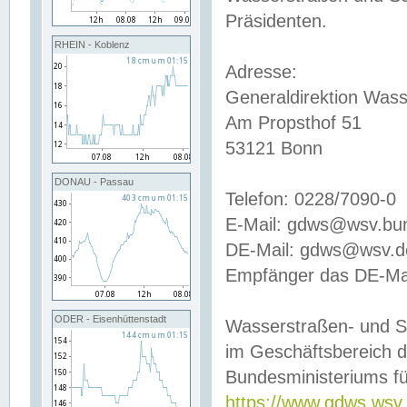
Präsidenten.
RHEIN - Koblenz
Adresse:
Generaldirektion Wass
Am Propsthof 51
53121 Bonn
DONAU - Passau
Telefon: 0228/7090-0
E-Mail: gdws@wsv.bu
DE-Mail: gdws@wsv.de-
Empfänger das DE-Mai
ODER - Eisenhüttenstadt
Wasserstraßen- und S
im Geschäftsbereich 
Bundesministeriums fü
https://www.gdws.wsv