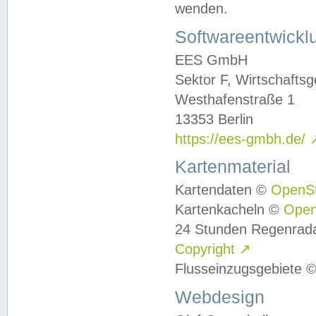
wenden.
Softwareentwickl
EES GmbH
Sektor F, Wirtschafts
Westhafenstraße 1
13353 Berlin
https://ees-gmbh.de/
Kartenmaterial
Kartendaten ©
OpenS
Kartenkacheln ©
Ope
24 Stunden Regenrad
Copyright
↗
Flusseinzugsgebiete 
Webdesign