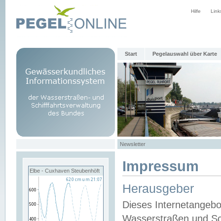
Hilfe
Link
Start
Pegelauswahl über Karte
Newsletter
Impressum
Elbe - Cuxhaven Steubenhöft
Herausgeber
Dieses Internetangebo
Wasserstraßen und Sch