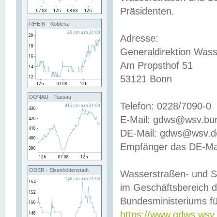
Präsidenten.
RHEIN - Koblenz
Adresse:
Generaldirektion Wass
Am Propsthof 51
53121 Bonn
DONAU - Passau
Telefon: 0228/7090-0
E-Mail: gdws@wsv.bu
DE-Mail: gdws@wsv.de-
Empfänger das DE-Mai
ODER - Eisenhüttenstadt
Wasserstraßen- und S
im Geschäftsbereich 
Bundesministeriums fü
https://www.gdws.wsv