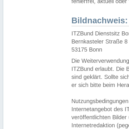
fehlerfrei, aktuell oder
Bildnachweis:
ITZBund Dienstsitz B
Bernkasteler Straße 8
53175 Bonn
Die Weiterverwendung 
ITZBund erlaubt. Die B
sind geklärt. Sollte s
er sich bitte beim He
Nutzungsbedingungen 
Internetangebot des I
veröffentlichten Bilde
Internetredaktion (peg