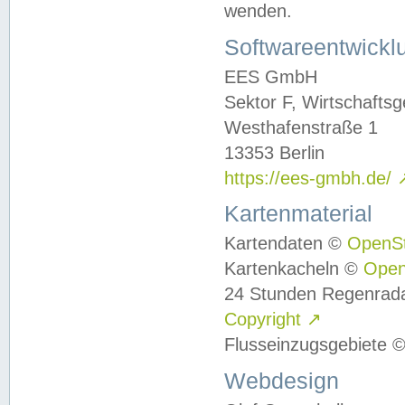
wenden.
Softwareentwickl
EES GmbH
Sektor F, Wirtschafts
Westhafenstraße 1
13353 Berlin
https://ees-gmbh.de/
Kartenmaterial
Kartendaten ©
OpenS
Kartenkacheln ©
Ope
24 Stunden Regenrad
Copyright
↗
Flusseinzugsgebiete 
Webdesign