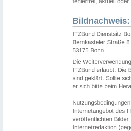
fehlerfrei, aktuell oder
Bildnachweis:
ITZBund Dienstsitz B
Bernkasteler Straße 8
53175 Bonn
Die Weiterverwendung 
ITZBund erlaubt. Die B
sind geklärt. Sollte s
er sich bitte beim He
Nutzungsbedingungen 
Internetangebot des I
veröffentlichten Bilde
Internetredaktion (peg