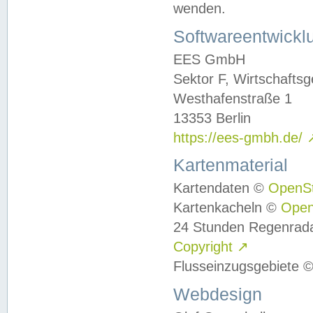
wenden.
Softwareentwickl
EES GmbH
Sektor F, Wirtschafts
Westhafenstraße 1
13353 Berlin
https://ees-gmbh.de/
Kartenmaterial
Kartendaten ©
OpenS
Kartenkacheln ©
Ope
24 Stunden Regenrad
Copyright
↗
Flusseinzugsgebiete 
Webdesign