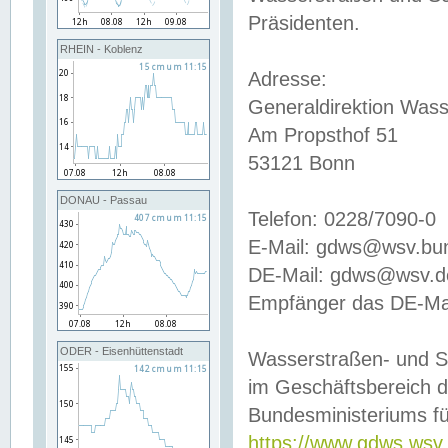
Präsidenten.
RHEIN - Koblenz
Adresse:
Generaldirektion Wass
Am Propsthof 51
53121 Bonn
DONAU - Passau
Telefon: 0228/7090-0
E-Mail: gdws@wsv.bu
DE-Mail: gdws@wsv.de-
Empfänger das DE-Mai
ODER - Eisenhüttenstadt
Wasserstraßen- und S
im Geschäftsbereich 
Bundesministeriums fü
https://www.gdws.wsv