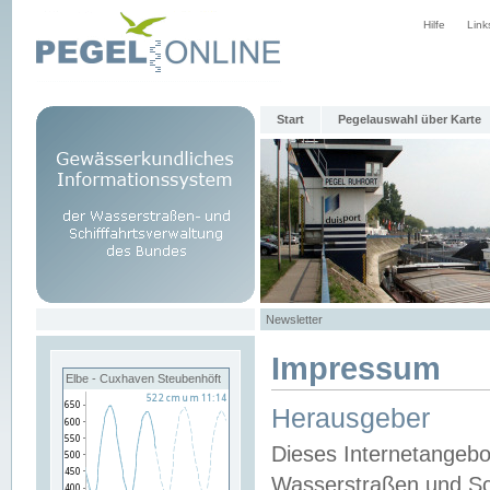
Hilfe
Link
Start
Pegelauswahl über Karte
Newsletter
Impressum
Elbe - Cuxhaven Steubenhöft
Herausgeber
Dieses Internetangebo
Wasserstraßen und Sch