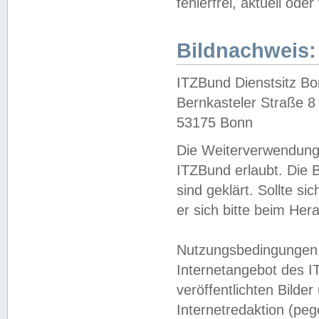
fehlerfrei, aktuell oder
Bildnachweis:
ITZBund Dienstsitz B
Bernkasteler Straße 8
53175 Bonn
Die Weiterverwendung 
ITZBund erlaubt. Die B
sind geklärt. Sollte s
er sich bitte beim He
Nutzungsbedingungen 
Internetangebot des I
veröffentlichten Bilde
Internetredaktion (peg