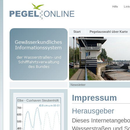
Hilfe
Link
Start
Pegelauswahl über Karte
Newsletter
Impressum
Elbe - Cuxhaven Steubenhöft
Herausgeber
Dieses Internetangebo
Wasserstraßen und Sch