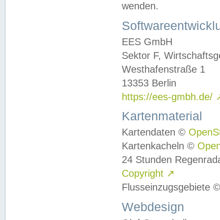
wenden.
Softwareentwickl
EES GmbH
Sektor F, Wirtschafts
Westhafenstraße 1
13353 Berlin
https://ees-gmbh.de/
Kartenmaterial
Kartendaten ©
OpenS
Kartenkacheln ©
Ope
24 Stunden Regenrad
Copyright
↗
Flusseinzugsgebiete 
Webdesign