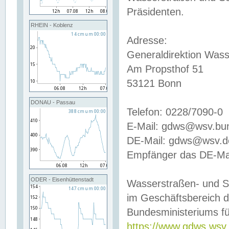
Präsidenten.
RHEIN - Koblenz
Adresse:
Generaldirektion Wass
Am Propsthof 51
53121 Bonn
DONAU - Passau
Telefon: 0228/7090-0
E-Mail: gdws@wsv.bu
DE-Mail: gdws@wsv.de-
Empfänger das DE-Mai
ODER - Eisenhüttenstadt
Wasserstraßen- und S
im Geschäftsbereich 
Bundesministeriums fü
https://www.gdws.wsv