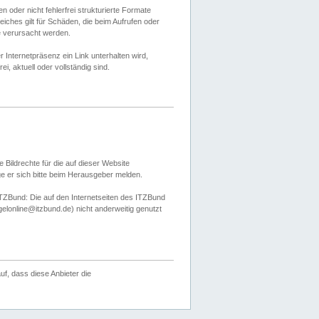
 oder nicht fehlerfrei strukturierte Formate
ches gilt für Schäden, die beim Aufrufen oder
e verursacht werden.
er Internetpräsenz ein Link unterhalten wird,
, aktuell oder vollständig sind.
 Bildrechte für die auf dieser Website
öge er sich bitte beim Herausgeber melden.
TZBund: Die auf den Internetseiten des ITZBund
gelonline@itzbund.de) nicht anderweitig genutzt
f, dass diese Anbieter die