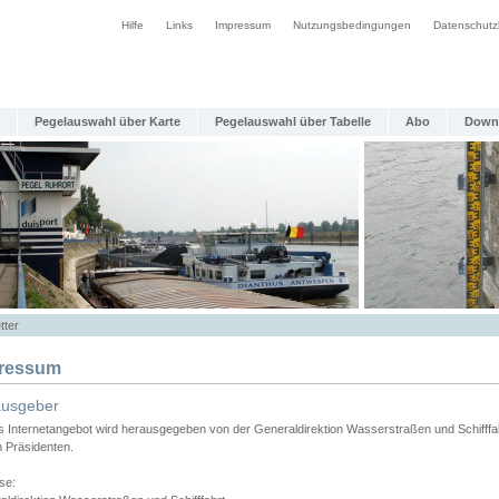
Hilfe
Links
Impressum
Nutzungsbedingungen
Datenschutz
Pegelauswahl über Karte
Pegelauswahl über Tabelle
Abo
Down
tter
ressum
ausgeber
s Internetangebot wird herausgegeben von der Generaldirektion Wasserstraßen und Schifffa
n Präsidenten.
se: