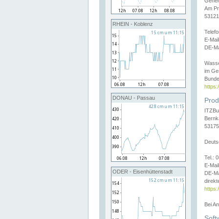
Gener
Am Pr
53121
RHEIN - Koblenz
Telef
E-Mai
DE-Ma
Wasse
im Ge
Bunde
https
DONAU - Passau
Prod
ITZBu
Bernk
53175
Deuts
Tel.:
E-Mail
ODER - Eisenhüttenstadt
DE-Ma
direkt
https:
Bei A
Soft