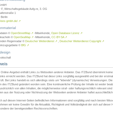
GmbH
r F, Wirtschaftsgebäude Aufg.re, 3. OG
afenstraße 1
Berlin
://ees-gmbh.de/
↗
enmaterial
ndaten ©
OpenStreetMap
↗
-Mitwirkende,
Open Database Lizenz
↗
nkacheln ©
OpenSeaMap
↗
-Mitwirkende,
CC-BY-SA
↗
unden Regenradar ©
Deutscher Wetterdienst
↗
,
Deutscher Wetterdienst Copyright
↗
einzugsgebiete ©
BfG
↗
design
ottschall
weis
 Online-Angebot enthält Links zu Webseiten anderer Anbieter. Das ITZBund übernimmt keine V
inks erreicht werden. Das ITZBund hat diese Links sorgfältig ausgewählt und bei der erstmal
üft. Bei Links handelt es sich allerdings stets um "lebende" (dynamische) Verweisungen. Die
 des ITZBund geändert worden sein. Eine kontinuierliche Prüfung der Inhalte ist weder beab
usdrücklich von allen Inhalten, die möglicherweise straf- oder haftungsrechtlich relevant sin
n aus der Nutzung oder Nichtnutzung der Webseiten anderer Anbieter haftet ausschließlich d
ch auf diesen Internet-Seiten befindlichen Informationen sind sorgfältig und nach besten 
hmen wir keine Gewähr für die Aktualität, Richtigkeit und Vollständigkeit der sich auf diese
ondere der bereitgestellten Rechtsvorschriften.