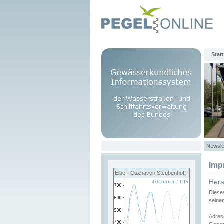
Start
Newsle
Imp
Elbe - Cuxhaven Steubenhöft
Her
Diese
seine
Adres