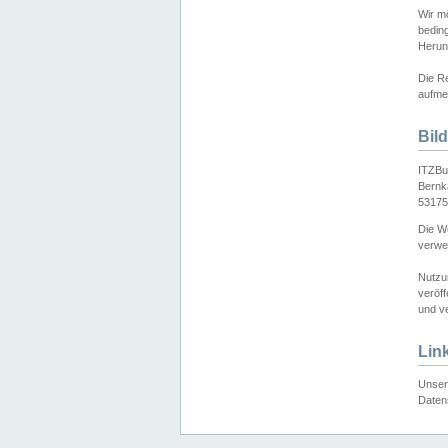
Wir mö
bedin
Herun
Die Re
aufmer
Bil
ITZBu
Bernk
53175
Die We
verwen
Nutzu
veröff
und ve
Lin
Unser 
Daten