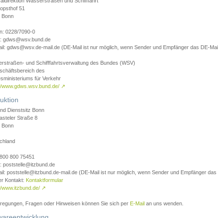
aldirektion Wasserstraßen und Schifffahrt
opsthof 51
 Bonn
on: 0228/7090-0
l: gdws@wsv.bund.de
il: gdws@wsv.de-mail.de (DE-Mail ist nur möglich, wenn Sender und Empfänger das DE-Mail
rstraßen- und Schifffahrtsverwaltung des Bundes (WSV)
schäftsbereich des
sministeriums für Verkehr
://www.gdws.wsv.bund.de/
↗
uktion
nd Dienstsitz Bonn
asteler Straße 8
 Bonn
chland
 0800 800 75451
: poststelle@itzbund.de
il: poststelle@itzbund.de-mail.de (DE-Mail ist nur möglich, wenn Sender und Empfänger das
er Kontakt:
Kontaktformular
//www.itzbund.de/
↗
nregungen, Fragen oder Hinweisen können Sie sich per
E-Mail
an uns wenden.
wareentwicklung