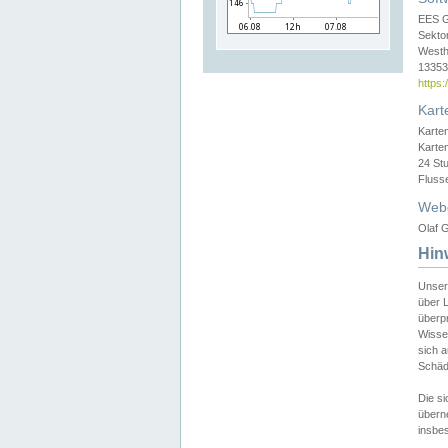
EES 
Sekto
Westh
13353 
https
Kart
Karte
Karte
24 St
Fluss
Web
Olaf G
Hin
Unser
über L
überpr
Wissen
sich a
Schäde
Die si
überne
insbes