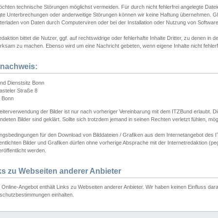
chten technische Störungen möglichst vermeiden. Für durch nicht fehlerfrei angelegte Dateien
gte Unterbrechungen oder anderweitige Störungen können wir keine Haftung übernehmen. Glei
terladen von Daten durch Computerviren oder bei der Installation oder Nutzung von Softwar
daktion bittet die Nutzer, ggf. auf rechtswidrige oder fehlerhafte Inhalte Dritter, zu denen in d
ksam zu machen. Ebenso wird um eine Nachricht gebeten, wenn eigene Inhalte nicht fehlerfrei
dnachweis:
nd Dienstsitz Bonn
asteler Straße 8
 Bonn
iterverwendung der Bilder ist nur nach vorheriger Vereinbarung mit dem ITZBund erlaubt. Die
deten Bilder sind geklärt. Sollte sich trotzdem jemand in seinen Rechten verletzt fühlen, m
ngsbedingungen für den Download von Bilddateien / Grafiken aus dem Internetangebot des I
entlichten Bilder und Grafiken dürfen ohne vorherige Absprache mit der Internetredaktion (pe
röffentlicht werden.
ks zu Webseiten anderer Anbieter
Online-Angebot enthält Links zu Webseiten anderer Anbieter. Wir haben keinen Einfluss darau
schutzbestimmungen einhalten.