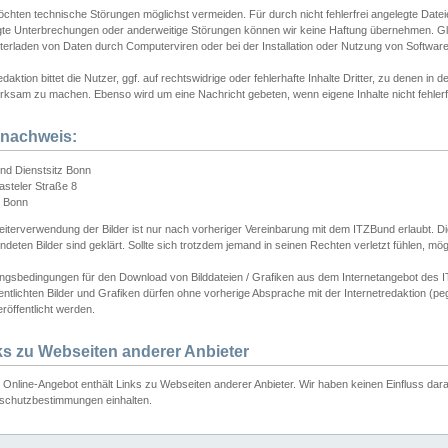
chten technische Störungen möglichst vermeiden. Für durch nicht fehlerfrei angelegte Dateien
gte Unterbrechungen oder anderweitige Störungen können wir keine Haftung übernehmen. Glei
terladen von Daten durch Computerviren oder bei der Installation oder Nutzung von Softwar
daktion bittet die Nutzer, ggf. auf rechtswidrige oder fehlerhafte Inhalte Dritter, zu denen in d
ksam zu machen. Ebenso wird um eine Nachricht gebeten, wenn eigene Inhalte nicht fehlerfrei
dnachweis:
nd Dienstsitz Bonn
asteler Straße 8
 Bonn
iterverwendung der Bilder ist nur nach vorheriger Vereinbarung mit dem ITZBund erlaubt. Die
deten Bilder sind geklärt. Sollte sich trotzdem jemand in seinen Rechten verletzt fühlen, m
ngsbedingungen für den Download von Bilddateien / Grafiken aus dem Internetangebot des I
entlichten Bilder und Grafiken dürfen ohne vorherige Absprache mit der Internetredaktion (pe
röffentlicht werden.
ks zu Webseiten anderer Anbieter
Online-Angebot enthält Links zu Webseiten anderer Anbieter. Wir haben keinen Einfluss darau
schutzbestimmungen einhalten.