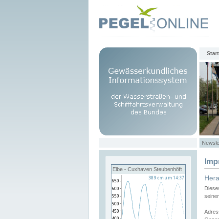
Start
Newsle
Imp
Elbe - Cuxhaven Steubenhöft
Her
Diese
seine
Adres