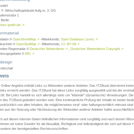
GmbH
r F, Wirtschaftsgebäude Aufg.re, 3. OG
afenstraße 1
Berlin
://ees-gmbh.de/
↗
enmaterial
ndaten ©
OpenStreetMap
↗
-Mitwirkende,
Open Database Lizenz
↗
nkacheln ©
OpenSeaMap
↗
-Mitwirkende,
CC-BY-SA
↗
unden Regenradar ©
Deutscher Wetterdienst
↗
,
Deutscher Wetterdienst Copyright
↗
einzugsgebiete ©
BfG
↗
design
ottschall
weis
 Online-Angebot enthält Links zu Webseiten anderer Anbieter. Das ITZBund übernimmt keine V
inks erreicht werden. Das ITZBund hat diese Links sorgfältig ausgewählt und bei der erstmal
üft. Bei Links handelt es sich allerdings stets um "lebende" (dynamische) Verweisungen. Die
 des ITZBund geändert worden sein. Eine kontinuierliche Prüfung der Inhalte ist weder beab
usdrücklich von allen Inhalten, die möglicherweise straf- oder haftungsrechtlich relevant sin
n aus der Nutzung oder Nichtnutzung der Webseiten anderer Anbieter haftet ausschließlich d
ch auf diesen Internet-Seiten befindlichen Informationen sind sorgfältig und nach besten 
hmen wir keine Gewähr für die Aktualität, Richtigkeit und Vollständigkeit der sich auf diese
ondere der bereitgestellten Rechtsvorschriften.