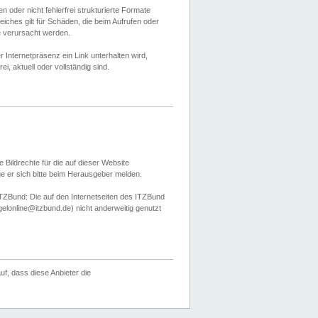
 oder nicht fehlerfrei strukturierte Formate
ches gilt für Schäden, die beim Aufrufen oder
e verursacht werden.
er Internetpräsenz ein Link unterhalten wird,
, aktuell oder vollständig sind.
 Bildrechte für die auf dieser Website
öge er sich bitte beim Herausgeber melden.
TZBund: Die auf den Internetseiten des ITZBund
gelonline@itzbund.de) nicht anderweitig genutzt
f, dass diese Anbieter die