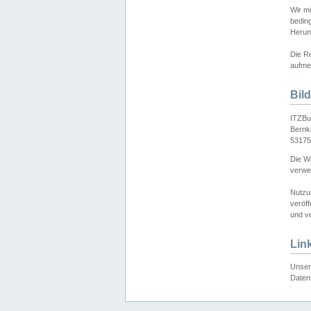
Wir mö
bedin
Herun
Die Re
aufmer
Bil
ITZBu
Bernk
53175
Die We
verwen
Nutzu
veröff
und ve
Lin
Unser 
Daten