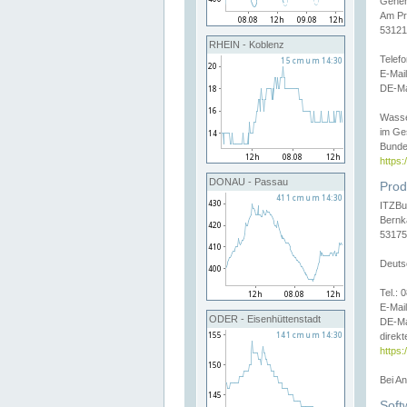
Gener
Am Pr
53121
RHEIN - Koblenz
Telef
E-Mai
DE-Ma
Wasse
im Ge
Bunde
https
DONAU - Passau
Prod
ITZBu
Bernk
53175
Deuts
Tel.:
E-Mail
ODER - Eisenhüttenstadt
DE-Ma
direkt
https:
Bei A
Soft