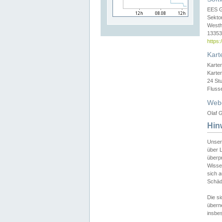
EES 
Sekto
Westh
13353 
https
Kart
Karte
Karte
24 St
Fluss
Web
Olaf G
Hin
Unser
über L
überpr
Wissen
sich a
Schäde
Die si
überne
insbes