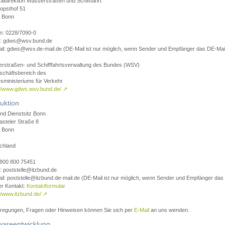
aldirektion Wasserstraßen und Schifffahrt
opsthof 51
 Bonn
on: 0228/7090-0
l: gdws@wsv.bund.de
il: gdws@wsv.de-mail.de (DE-Mail ist nur möglich, wenn Sender und Empfänger das DE-Mail
rstraßen- und Schifffahrtsverwaltung des Bundes (WSV)
schäftsbereich des
sministeriums für Verkehr
://www.gdws.wsv.bund.de/
↗
uktion
nd Dienstsitz Bonn
asteler Straße 8
 Bonn
chland
 0800 800 75451
: poststelle@itzbund.de
il: poststelle@itzbund.de-mail.de (DE-Mail ist nur möglich, wenn Sender und Empfänger das
er Kontakt:
Kontaktformular
//www.itzbund.de/
↗
nregungen, Fragen oder Hinweisen können Sie sich per
E-Mail
an uns wenden.
wareentwicklung