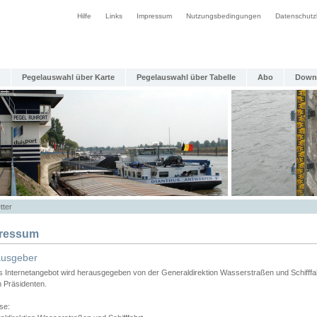
Hilfe
Links
Impressum
Nutzungsbedingungen
Datenschutz
Pegelauswahl über Karte
Pegelauswahl über Tabelle
Abo
Down
tter
ressum
ausgeber
s Internetangebot wird herausgegeben von der Generaldirektion Wasserstraßen und Schifffa
n Präsidenten.
se: