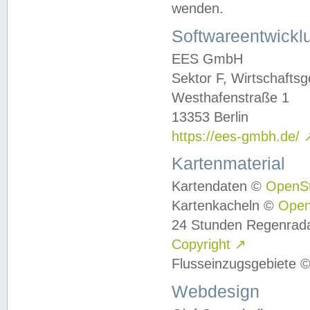
wenden.
Softwareentwickl
EES GmbH
Sektor F, Wirtschafts
Westhafenstraße 1
13353 Berlin
https://ees-gmbh.de/
Kartenmaterial
Kartendaten ©
OpenS
Kartenkacheln ©
Ope
24 Stunden Regenrad
Copyright
↗
Flusseinzugsgebiete 
Webdesign