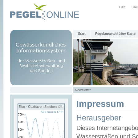
Hilfe
Link
Start
Pegelauswahl über Karte
Newsletter
Impressum
Elbe - Cuxhaven Steubenhöft
Herausgeber
Dieses Internetangebo
Wasserstraßen und Sch