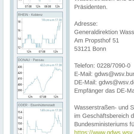
Präsidenten.
RHEIN - Koblenz
Adresse:
Generaldirektion Wass
Am Propsthof 51
53121 Bonn
DONAU - Passau
Telefon: 0228/7090-0
E-Mail: gdws@wsv.bu
DE-Mail: gdws@wsv.de-
Empfänger das DE-Mai
ODER - Eisenhüttenstadt
Wasserstraßen- und S
im Geschäftsbereich 
Bundesministeriums fü
https://www.gdws.wsv