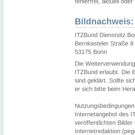
fehlerfrei, aktuell oder
Bildnachweis:
ITZBund Dienstsitz B
Bernkasteler Straße 8
53175 Bonn
Die Weiterverwendung 
ITZBund erlaubt. Die B
sind geklärt. Sollte s
er sich bitte beim He
Nutzungsbedingungen 
Internetangebot des I
veröffentlichten Bilde
Internetredaktion (peg