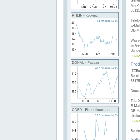
Gener
Am Pr
53121
RHEIN - Koblenz
Telef
E-Mai
DE-Ma
Wasse
im Ge
Bunde
https
DONAU - Passau
Prod
ITZBu
Bernk
53175
Deuts
Tel.:
E-Mail
ODER - Eisenhüttenstadt
DE-Ma
direkt
https:
Bei A
Soft