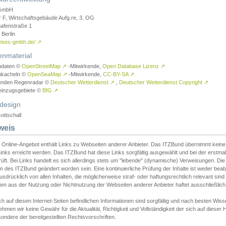
GmbH
r F, Wirtschaftsgebäude Aufg.re, 3. OG
afenstraße 1
Berlin
://ees-gmbh.de/
↗
enmaterial
ndaten ©
OpenStreetMap
↗
-Mitwirkende,
Open Database Lizenz
↗
nkacheln ©
OpenSeaMap
↗
-Mitwirkende,
CC-BY-SA
↗
unden Regenradar ©
Deutscher Wetterdienst
↗
,
Deutscher Wetterdienst Copyright
↗
einzugsgebiete ©
BfG
↗
design
ottschall
weis
 Online-Angebot enthält Links zu Webseiten anderer Anbieter. Das ITZBund übernimmt keine V
inks erreicht werden. Das ITZBund hat diese Links sorgfältig ausgewählt und bei der erstmal
üft. Bei Links handelt es sich allerdings stets um "lebende" (dynamische) Verweisungen. Die
 des ITZBund geändert worden sein. Eine kontinuierliche Prüfung der Inhalte ist weder beab
usdrücklich von allen Inhalten, die möglicherweise straf- oder haftungsrechtlich relevant sin
n aus der Nutzung oder Nichtnutzung der Webseiten anderer Anbieter haftet ausschließlich d
ch auf diesen Internet-Seiten befindlichen Informationen sind sorgfältig und nach besten 
hmen wir keine Gewähr für die Aktualität, Richtigkeit und Vollständigkeit der sich auf diese
ondere der bereitgestellten Rechtsvorschriften.