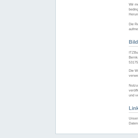
Wir mö
bedin
Herun
Die Re
aufmer
Bil
ITZBu
Bernk
53175
Die We
verwen
Nutzu
veröff
und ve
Lin
Unser 
Daten