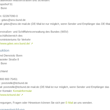
aldirektion Wasserstraßen und Schifffahrt
opsthof 51
 Bonn
on: 0228/7090-0
l: gdws@wsv.bund.de
il: gdws@wsv.de-mail.de (DE-Mail ist nur möglich, wenn Sender und Empfänger das DE-Mail
rstraßen- und Schifffahrtsverwaltung des Bundes (WSV)
schäftsbereich des
sministeriums für Verkehr
://www.gdws.wsv.bund.de/
↗
uktion
nd Dienstsitz Bonn
asteler Straße 8
 Bonn
chland
 0800 800 75451
: poststelle@itzbund.de
il: poststelle@itzbund.de-mail.de (DE-Mail ist nur möglich, wenn Sender und Empfänger das
er Kontakt:
Kontaktformular
//www.itzbund.de/
↗
nregungen, Fragen oder Hinweisen können Sie sich per
E-Mail
an uns wenden.
wareentwicklung