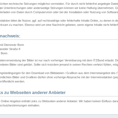
chten technische Störungen möglichst vermeiden. Für durch nicht fehlerfrei angelegte Dateien
gte Unterbrechungen oder anderweitige Störungen können wir keine Haftung übernehmen. Glei
terladen von Daten durch Computerviren oder bei der Installation oder Nutzung von Softwar
daktion bittet die Nutzer, ggf. auf rechtswidrige oder fehlerhafte Inhalte Dritter, zu denen in d
ksam zu machen. Ebenso wird um eine Nachricht gebeten, wenn eigene Inhalte nicht fehlerfrei
dnachweis:
nd Dienstsitz Bonn
asteler Straße 8
 Bonn
iterverwendung der Bilder ist nur nach vorheriger Vereinbarung mit dem ITZBund erlaubt. Die
deten Bilder sind geklärt. Sollte sich trotzdem jemand in seinen Rechten verletzt fühlen, m
ngsbedingungen für den Download von Bilddateien / Grafiken aus dem Internetangebot des I
entlichten Bilder und Grafiken dürfen ohne vorherige Absprache mit der Internetredaktion (pe
röffentlicht werden.
ks zu Webseiten anderer Anbieter
Online-Angebot enthält Links zu Webseiten anderer Anbieter. Wir haben keinen Einfluss darau
schutzbestimmungen einhalten.