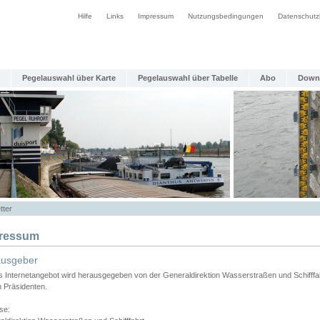
Hilfe
Links
Impressum
Nutzungsbedingungen
Datenschutz
Pegelauswahl über Karte
Pegelauswahl über Tabelle
Abo
Down
tter
ressum
ausgeber
s Internetangebot wird herausgegeben von der Generaldirektion Wasserstraßen und Schifffa
n Präsidenten.
se: