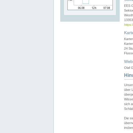
EES 
Sekto
Westh
13353 
https
Kart
Karte
Karte
24 St
Fluss
Web
Olaf G
Hin
Unser
über L
überpr
Wissen
sich a
Schäde
Die si
überne
insbes