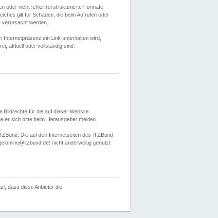
 oder nicht fehlerfrei strukturierte Formate
ches gilt für Schäden, die beim Aufrufen oder
e verursacht werden.
er Internetpräsenz ein Link unterhalten wird,
, aktuell oder vollständig sind.
 Bildrechte für die auf dieser Website
öge er sich bitte beim Herausgeber melden.
TZBund: Die auf den Internetseiten des ITZBund
gelonline@itzbund.de) nicht anderweitig genutzt
f, dass diese Anbieter die