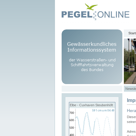
Start
Newsle
Imp
Elbe - Cuxhaven Steubenhöft
Her
Diese
seine
Adres