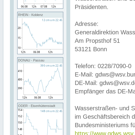
Präsidenten.
RHEIN - Koblenz
Adresse:
Generaldirektion Wass
Am Propsthof 51
53121 Bonn
DONAU - Passau
Telefon: 0228/7090-0
E-Mail: gdws@wsv.bu
DE-Mail: gdws@wsv.de-
Empfänger das DE-Mai
ODER - Eisenhüttenstadt
Wasserstraßen- und S
im Geschäftsbereich 
Bundesministeriums fü
https://www.gdws.wsv