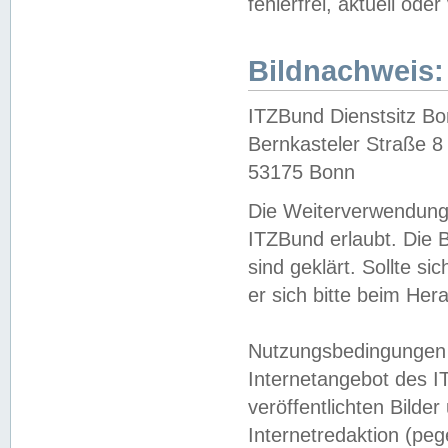
fehlerfrei, aktuell oder
Bildnachweis:
ITZBund Dienstsitz B
Bernkasteler Straße 8
53175 Bonn
Die Weiterverwendung 
ITZBund erlaubt. Die B
sind geklärt. Sollte s
er sich bitte beim He
Nutzungsbedingungen 
Internetangebot des I
veröffentlichten Bilde
Internetredaktion (peg