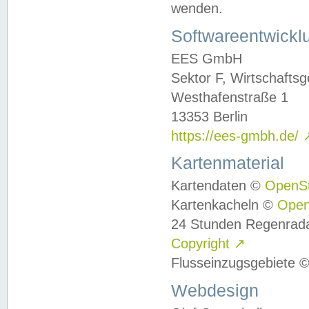
wenden.
Softwareentwickl
EES GmbH
Sektor F, Wirtschafts
Westhafenstraße 1
13353 Berlin
https://ees-gmbh.de/
Kartenmaterial
Kartendaten ©
OpenS
Kartenkacheln ©
Ope
24 Stunden Regenrad
Copyright
↗
Flusseinzugsgebiete 
Webdesign