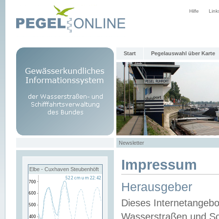
Hilfe
Link
Start
Pegelauswahl über Karte
Newsletter
Impressum
Elbe - Cuxhaven Steubenhöft
Herausgeber
Dieses Internetangebo
Wasserstraßen und Sch