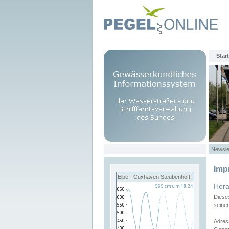
Start
Newsle
Imp
Elbe - Cuxhaven Steubenhöft
Her
Diese
seine
Adres