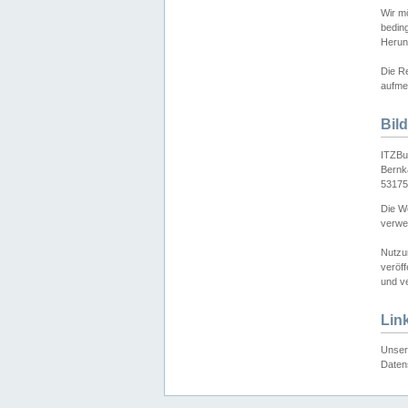
Wir mö
bedin
Herun
Die Re
aufmer
Bil
ITZBu
Bernk
53175
Die We
verwen
Nutzu
veröff
und ve
Lin
Unser 
Daten