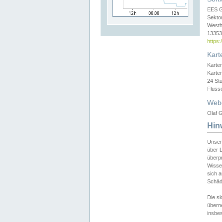
EES 
Sekto
Westh
13353 
https
Kart
Karte
Karte
24 St
Fluss
Web
Olaf G
Hin
Unser
über L
überpr
Wissen
sich a
Schäde
Die si
überne
insbes