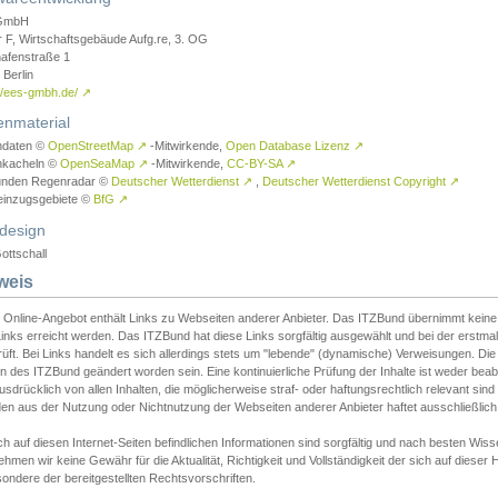
GmbH
r F, Wirtschaftsgebäude Aufg.re, 3. OG
afenstraße 1
Berlin
://ees-gmbh.de/
↗
enmaterial
ndaten ©
OpenStreetMap
↗
-Mitwirkende,
Open Database Lizenz
↗
nkacheln ©
OpenSeaMap
↗
-Mitwirkende,
CC-BY-SA
↗
unden Regenradar ©
Deutscher Wetterdienst
↗
,
Deutscher Wetterdienst Copyright
↗
einzugsgebiete ©
BfG
↗
design
ottschall
weis
 Online-Angebot enthält Links zu Webseiten anderer Anbieter. Das ITZBund übernimmt keine V
inks erreicht werden. Das ITZBund hat diese Links sorgfältig ausgewählt und bei der erstmal
üft. Bei Links handelt es sich allerdings stets um "lebende" (dynamische) Verweisungen. Die
 des ITZBund geändert worden sein. Eine kontinuierliche Prüfung der Inhalte ist weder beab
usdrücklich von allen Inhalten, die möglicherweise straf- oder haftungsrechtlich relevant sin
n aus der Nutzung oder Nichtnutzung der Webseiten anderer Anbieter haftet ausschließlich d
ch auf diesen Internet-Seiten befindlichen Informationen sind sorgfältig und nach besten 
hmen wir keine Gewähr für die Aktualität, Richtigkeit und Vollständigkeit der sich auf diese
ondere der bereitgestellten Rechtsvorschriften.