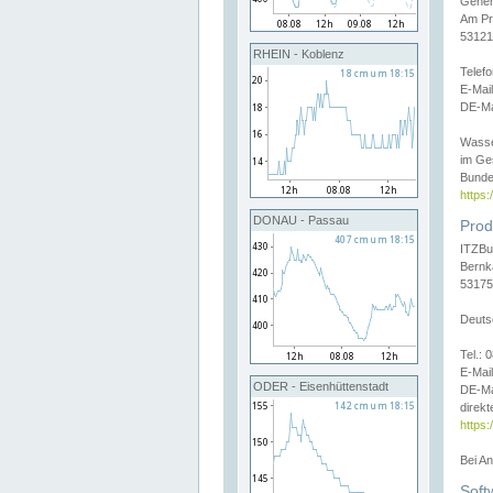
Gener
Am Pr
53121
RHEIN - Koblenz
Telef
E-Mai
DE-Ma
Wasse
im Ge
Bunde
https
DONAU - Passau
Prod
ITZBu
Bernk
53175
Deuts
Tel.:
E-Mail
ODER - Eisenhüttenstadt
DE-Ma
direkt
https:
Bei A
Soft