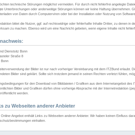
chten technische Störungen möglichst vermeiden. Für durch nicht fehlerfrei angelegte Dateien
gte Unterbrechungen oder anderweitige Störungen können wir keine Haftung übernehmen. Glei
terladen von Daten durch Computerviren oder bei der Installation oder Nutzung von Softwar
daktion bittet die Nutzer, ggf. auf rechtswidrige oder fehlerhafte Inhalte Dritter, zu denen in d
ksam zu machen. Ebenso wird um eine Nachricht gebeten, wenn eigene Inhalte nicht fehlerfrei
dnachweis:
nd Dienstsitz Bonn
asteler Straße 8
 Bonn
iterverwendung der Bilder ist nur nach vorheriger Vereinbarung mit dem ITZBund erlaubt. Die
deten Bilder sind geklärt. Sollte sich trotzdem jemand in seinen Rechten verletzt fühlen, m
ngsbedingungen für den Download von Bilddateien / Grafiken aus dem Internetangebot des I
entlichten Bilder und Grafiken dürfen ohne vorherige Absprache mit der Internetredaktion (pe
röffentlicht werden.
ks zu Webseiten anderer Anbieter
Online-Angebot enthält Links zu Webseiten anderer Anbieter. Wir haben keinen Einfluss darau
schutzbestimmungen einhalten.