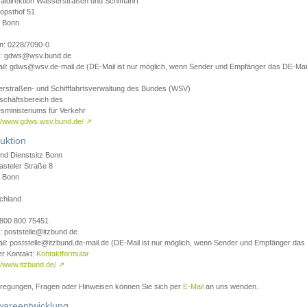
aldirektion Wasserstraßen und Schifffahrt
opsthof 51
 Bonn
on: 0228/7090-0
l: gdws@wsv.bund.de
il: gdws@wsv.de-mail.de (DE-Mail ist nur möglich, wenn Sender und Empfänger das DE-Mail
rstraßen- und Schifffahrtsverwaltung des Bundes (WSV)
schäftsbereich des
sministeriums für Verkehr
://www.gdws.wsv.bund.de/
↗
uktion
nd Dienstsitz Bonn
asteler Straße 8
 Bonn
chland
 0800 800 75451
: poststelle@itzbund.de
il: poststelle@itzbund.de-mail.de (DE-Mail ist nur möglich, wenn Sender und Empfänger das
er Kontakt:
Kontaktformular
//www.itzbund.de/
↗
nregungen, Fragen oder Hinweisen können Sie sich per
E-Mail
an uns wenden.
wareentwicklung