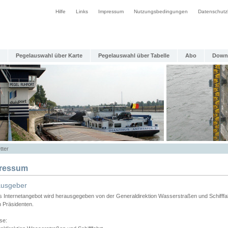
Hilfe
Links
Impressum
Nutzungsbedingungen
Datenschutz
Pegelauswahl über Karte
Pegelauswahl über Tabelle
Abo
Down
tter
ressum
ausgeber
s Internetangebot wird herausgegeben von der Generaldirektion Wasserstraßen und Schifffa
n Präsidenten.
se: