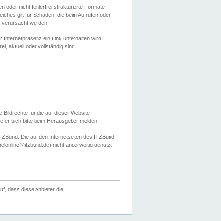
 oder nicht fehlerfrei strukturierte Formate
ches gilt für Schäden, die beim Aufrufen oder
e verursacht werden.
er Internetpräsenz ein Link unterhalten wird,
, aktuell oder vollständig sind.
 Bildrechte für die auf dieser Website
öge er sich bitte beim Herausgeber melden.
TZBund: Die auf den Internetseiten des ITZBund
gelonline@itzbund.de) nicht anderweitig genutzt
f, dass diese Anbieter die