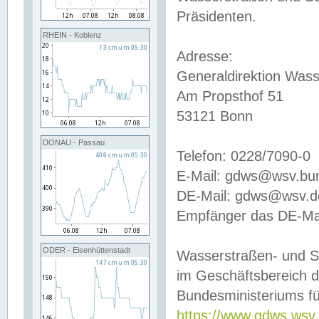
Präsidenten.
RHEIN - Koblenz
Adresse:
Generaldirektion Wass
Am Propsthof 51
53121 Bonn
DONAU - Passau
Telefon: 0228/7090-0
E-Mail: gdws@wsv.bu
DE-Mail: gdws@wsv.de-
Empfänger das DE-Mai
ODER - Eisenhüttenstadt
Wasserstraßen- und S
im Geschäftsbereich 
Bundesministeriums fü
https://www.gdws.wsv