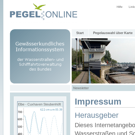
Hilfe
Link
Start
Pegelauswahl über Karte
Newsletter
Impressum
Elbe - Cuxhaven Steubenhöft
Herausgeber
Dieses Internetangebo
Wasserstraßen und Sch