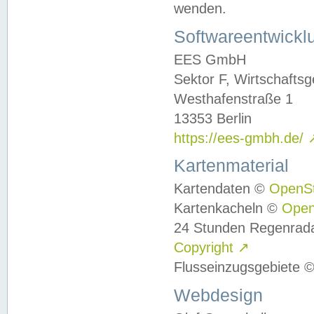
wenden.
Softwareentwickl
EES GmbH
Sektor F, Wirtschafts
Westhafenstraße 1
13353 Berlin
https://ees-gmbh.de/
Kartenmaterial
Kartendaten ©
OpenS
Kartenkacheln ©
Ope
24 Stunden Regenrad
Copyright
↗
Flusseinzugsgebiete 
Webdesign