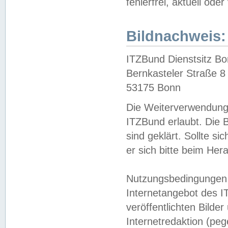
fehlerfrei, aktuell oder
Bildnachweis:
ITZBund Dienstsitz B
Bernkasteler Straße 8
53175 Bonn
Die Weiterverwendung 
ITZBund erlaubt. Die B
sind geklärt. Sollte s
er sich bitte beim He
Nutzungsbedingungen 
Internetangebot des I
veröffentlichten Bilde
Internetredaktion (peg