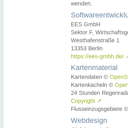
wenden.
Softwareentwickl
EES GmbH
Sektor F, Wirtschafts
Westhafenstraße 1
13353 Berlin
https://ees-gmbh.de/
Kartenmaterial
Kartendaten ©
OpenS
Kartenkacheln ©
Ope
24 Stunden Regenrad
Copyright
↗
Flusseinzugsgebiete 
Webdesign