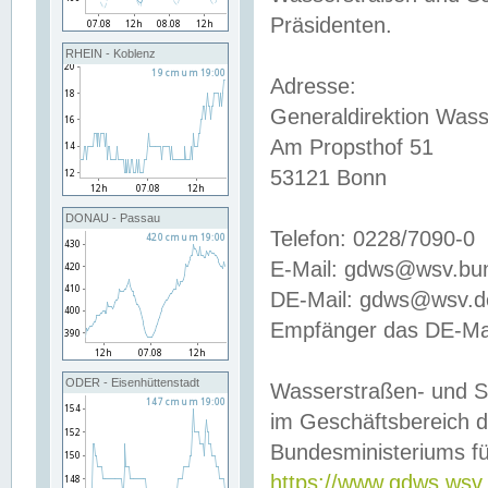
Präsidenten.
RHEIN - Koblenz
Adresse:
Generaldirektion Wass
Am Propsthof 51
53121 Bonn
DONAU - Passau
Telefon: 0228/7090-0
E-Mail: gdws@wsv.bu
DE-Mail: gdws@wsv.de-
Empfänger das DE-Mai
ODER - Eisenhüttenstadt
Wasserstraßen- und S
im Geschäftsbereich 
Bundesministeriums fü
https://www.gdws.wsv