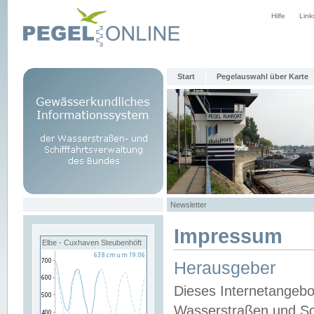
Hilfe
Link
Start
Pegelauswahl über Karte
Newsletter
Impressum
Elbe - Cuxhaven Steubenhöft
Herausgeber
Dieses Internetangebo
Wasserstraßen und Sch