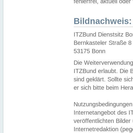
fehlerfrei, aktuell oder
Bildnachweis:
ITZBund Dienstsitz B
Bernkasteler Straße 8
53175 Bonn
Die Weiterverwendung 
ITZBund erlaubt. Die B
sind geklärt. Sollte s
er sich bitte beim He
Nutzungsbedingungen 
Internetangebot des I
veröffentlichten Bilde
Internetredaktion (peg