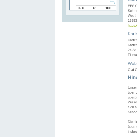
EES 
Sekto
Westh
13353 
https
Kart
Karte
Karte
24 St
Fluss
Web
Olaf G
Hin
Unser
über L
überpr
Wissen
sich a
Schäde
Die si
überne
insbes