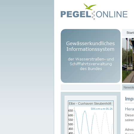
Start
Newsle
Imp
Elbe - Cuxhaven Steubenhöft
Her
Diese
seine
Adres