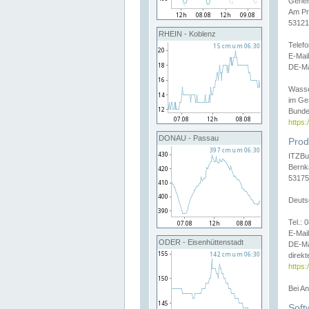
Gener
Am Pr
53121
RHEIN - Koblenz
Telef
E-Mai
DE-Ma
Wasse
im Ge
Bunde
https
DONAU - Passau
Prod
ITZBu
Bernk
53175
Deuts
Tel.:
E-Mail
ODER - Eisenhüttenstadt
DE-Ma
direkt
https:
Bei A
Soft