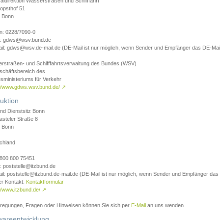
aldirektion Wasserstraßen und Schifffahrt
opsthof 51
 Bonn
on: 0228/7090-0
l: gdws@wsv.bund.de
il: gdws@wsv.de-mail.de (DE-Mail ist nur möglich, wenn Sender und Empfänger das DE-Mail
rstraßen- und Schifffahrtsverwaltung des Bundes (WSV)
schäftsbereich des
sministeriums für Verkehr
://www.gdws.wsv.bund.de/
↗
uktion
nd Dienstsitz Bonn
asteler Straße 8
 Bonn
chland
 0800 800 75451
: poststelle@itzbund.de
il: poststelle@itzbund.de-mail.de (DE-Mail ist nur möglich, wenn Sender und Empfänger das
er Kontakt:
Kontaktformular
//www.itzbund.de/
↗
nregungen, Fragen oder Hinweisen können Sie sich per
E-Mail
an uns wenden.
wareentwicklung