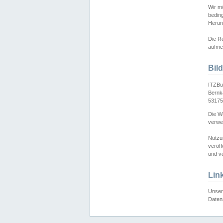
Wir mö
bedin
Herun
Die Re
aufmer
Bil
ITZBu
Bernk
53175
Die We
verwen
Nutzu
veröff
und ve
Lin
Unser 
Daten