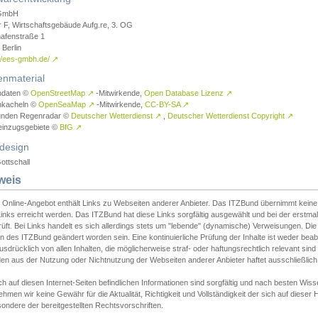
GmbH
r F, Wirtschaftsgebäude Aufg.re, 3. OG
afenstraße 1
Berlin
://ees-gmbh.de/
↗
enmaterial
ndaten ©
OpenStreetMap
↗
-Mitwirkende,
Open Database Lizenz
↗
nkacheln ©
OpenSeaMap
↗
-Mitwirkende,
CC-BY-SA
↗
unden Regenradar ©
Deutscher Wetterdienst
↗
,
Deutscher Wetterdienst Copyright
↗
einzugsgebiete ©
BfG
↗
design
ottschall
weis
 Online-Angebot enthält Links zu Webseiten anderer Anbieter. Das ITZBund übernimmt keine V
inks erreicht werden. Das ITZBund hat diese Links sorgfältig ausgewählt und bei der erstmal
üft. Bei Links handelt es sich allerdings stets um "lebende" (dynamische) Verweisungen. Die
 des ITZBund geändert worden sein. Eine kontinuierliche Prüfung der Inhalte ist weder beab
usdrücklich von allen Inhalten, die möglicherweise straf- oder haftungsrechtlich relevant sin
n aus der Nutzung oder Nichtnutzung der Webseiten anderer Anbieter haftet ausschließlich d
ch auf diesen Internet-Seiten befindlichen Informationen sind sorgfältig und nach besten 
hmen wir keine Gewähr für die Aktualität, Richtigkeit und Vollständigkeit der sich auf diese
ondere der bereitgestellten Rechtsvorschriften.