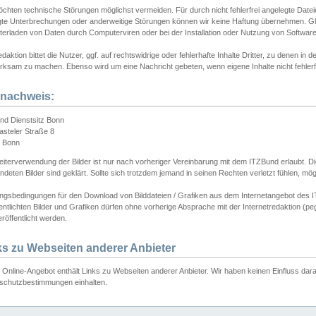
chten technische Störungen möglichst vermeiden. Für durch nicht fehlerfrei angelegte Dateien
gte Unterbrechungen oder anderweitige Störungen können wir keine Haftung übernehmen. Glei
terladen von Daten durch Computerviren oder bei der Installation oder Nutzung von Softwar
daktion bittet die Nutzer, ggf. auf rechtswidrige oder fehlerhafte Inhalte Dritter, zu denen in d
ksam zu machen. Ebenso wird um eine Nachricht gebeten, wenn eigene Inhalte nicht fehlerfrei
dnachweis:
nd Dienstsitz Bonn
asteler Straße 8
 Bonn
iterverwendung der Bilder ist nur nach vorheriger Vereinbarung mit dem ITZBund erlaubt. Die
deten Bilder sind geklärt. Sollte sich trotzdem jemand in seinen Rechten verletzt fühlen, m
ngsbedingungen für den Download von Bilddateien / Grafiken aus dem Internetangebot des I
entlichten Bilder und Grafiken dürfen ohne vorherige Absprache mit der Internetredaktion (pe
röffentlicht werden.
ks zu Webseiten anderer Anbieter
Online-Angebot enthält Links zu Webseiten anderer Anbieter. Wir haben keinen Einfluss darau
schutzbestimmungen einhalten.