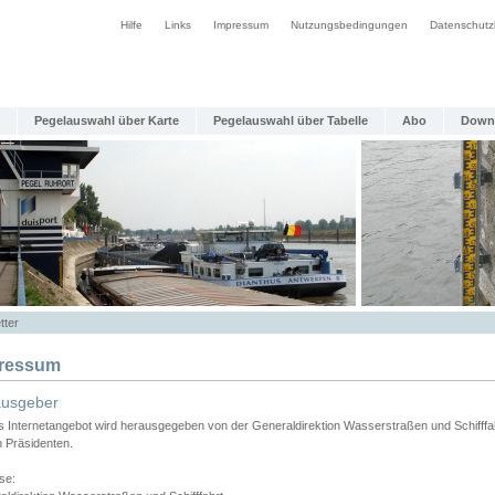
Hilfe
Links
Impressum
Nutzungsbedingungen
Datenschutz
Pegelauswahl über Karte
Pegelauswahl über Tabelle
Abo
Down
tter
ressum
ausgeber
s Internetangebot wird herausgegeben von der Generaldirektion Wasserstraßen und Schifffa
n Präsidenten.
se: