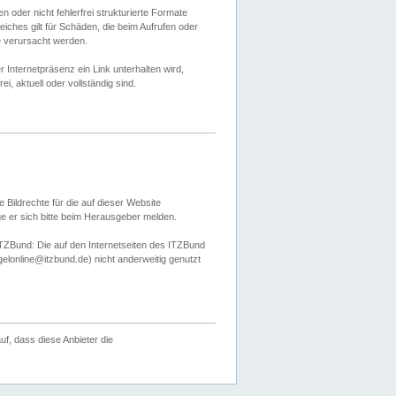
 oder nicht fehlerfrei strukturierte Formate
ches gilt für Schäden, die beim Aufrufen oder
e verursacht werden.
er Internetpräsenz ein Link unterhalten wird,
, aktuell oder vollständig sind.
 Bildrechte für die auf dieser Website
öge er sich bitte beim Herausgeber melden.
TZBund: Die auf den Internetseiten des ITZBund
gelonline@itzbund.de) nicht anderweitig genutzt
f, dass diese Anbieter die