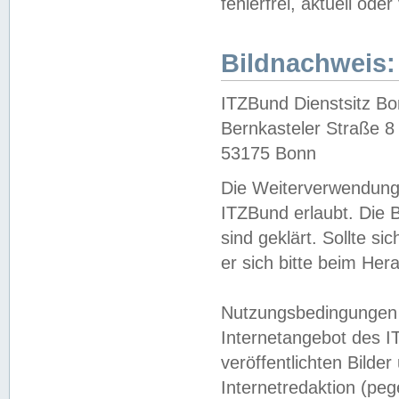
fehlerfrei, aktuell oder
Bildnachweis:
ITZBund Dienstsitz B
Bernkasteler Straße 8
53175 Bonn
Die Weiterverwendung 
ITZBund erlaubt. Die B
sind geklärt. Sollte s
er sich bitte beim He
Nutzungsbedingungen 
Internetangebot des I
veröffentlichten Bilde
Internetredaktion (peg