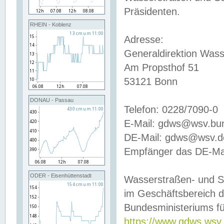
Präsidenten.
RHEIN - Koblenz
Adresse:
Generaldirektion Wass
Am Propsthof 51
53121 Bonn
DONAU - Passau
Telefon: 0228/7090-0
E-Mail: gdws@wsv.bu
DE-Mail: gdws@wsv.de-
Empfänger das DE-Mai
ODER - Eisenhüttenstadt
Wasserstraßen- und S
im Geschäftsbereich 
Bundesministeriums fü
https://www.gdws.wsv