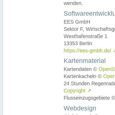
wenden.
Softwareentwickl
EES GmbH
Sektor F, Wirtschafts
Westhafenstraße 1
13353 Berlin
https://ees-gmbh.de/
Kartenmaterial
Kartendaten ©
OpenS
Kartenkacheln ©
Ope
24 Stunden Regenrad
Copyright
↗
Flusseinzugsgebiete 
Webdesign