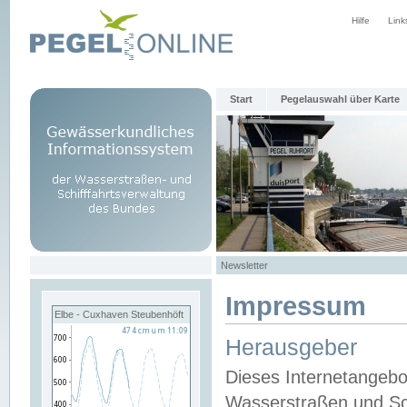
Hilfe
Link
Start
Pegelauswahl über Karte
Newsletter
Impressum
Elbe - Cuxhaven Steubenhöft
Herausgeber
Dieses Internetangebo
Wasserstraßen und Sch