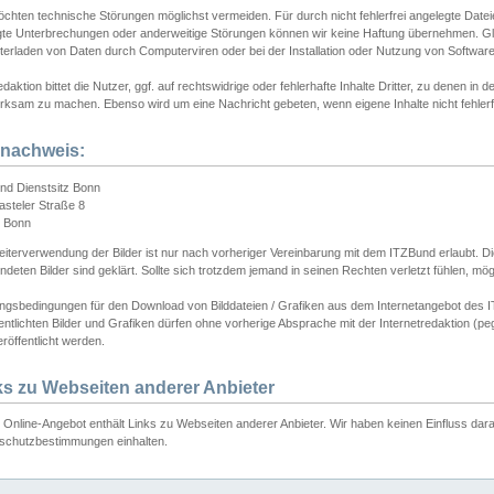
chten technische Störungen möglichst vermeiden. Für durch nicht fehlerfrei angelegte Dateien
gte Unterbrechungen oder anderweitige Störungen können wir keine Haftung übernehmen. Glei
terladen von Daten durch Computerviren oder bei der Installation oder Nutzung von Softwar
daktion bittet die Nutzer, ggf. auf rechtswidrige oder fehlerhafte Inhalte Dritter, zu denen in d
ksam zu machen. Ebenso wird um eine Nachricht gebeten, wenn eigene Inhalte nicht fehlerfrei
dnachweis:
nd Dienstsitz Bonn
asteler Straße 8
 Bonn
iterverwendung der Bilder ist nur nach vorheriger Vereinbarung mit dem ITZBund erlaubt. Die
deten Bilder sind geklärt. Sollte sich trotzdem jemand in seinen Rechten verletzt fühlen, m
ngsbedingungen für den Download von Bilddateien / Grafiken aus dem Internetangebot des I
entlichten Bilder und Grafiken dürfen ohne vorherige Absprache mit der Internetredaktion (pe
röffentlicht werden.
ks zu Webseiten anderer Anbieter
Online-Angebot enthält Links zu Webseiten anderer Anbieter. Wir haben keinen Einfluss darau
schutzbestimmungen einhalten.