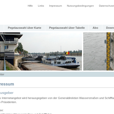
Hilfe
Links
Impressum
Nutzungsbedingungen
Datenschutz
Pegelauswahl über Karte
Pegelauswahl über Tabelle
Abo
Down
tter
ressum
ausgeber
s Internetangebot wird herausgegeben von der Generaldirektion Wasserstraßen und Schifffa
n Präsidenten.
se: