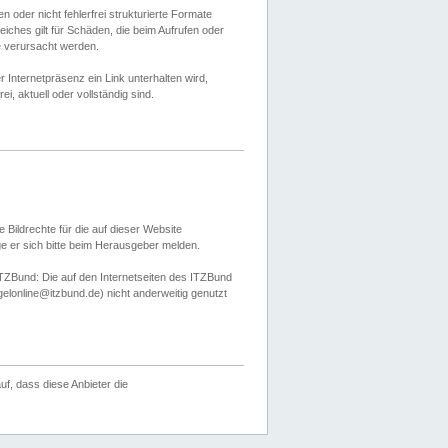
 oder nicht fehlerfrei strukturierte Formate
ches gilt für Schäden, die beim Aufrufen oder
e verursacht werden.
er Internetpräsenz ein Link unterhalten wird,
, aktuell oder vollständig sind.
 Bildrechte für die auf dieser Website
öge er sich bitte beim Herausgeber melden.
TZBund: Die auf den Internetseiten des ITZBund
gelonline@itzbund.de) nicht anderweitig genutzt
f, dass diese Anbieter die