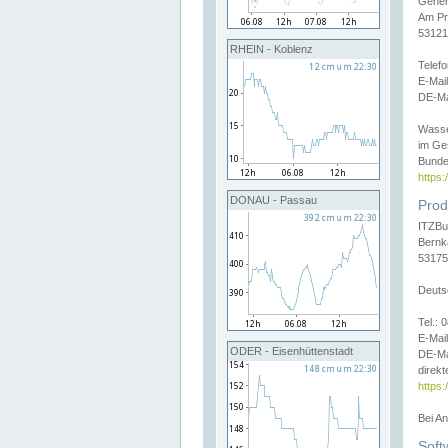
Gener
Am Pr
53121
RHEIN - Koblenz
Telef
E-Mai
DE-Ma
Wasse
im Ge
Bunde
https
DONAU - Passau
Prod
ITZBu
Bernk
53175
Deuts
Tel.:
E-Mail
ODER - Eisenhüttenstadt
DE-Ma
direkt
https:
Bei A
Soft