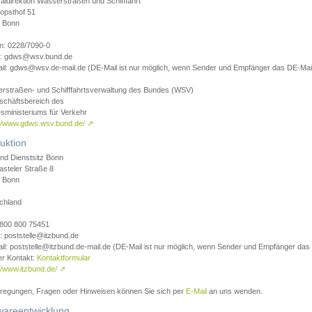
aldirektion Wasserstraßen und Schifffahrt
opsthof 51
 Bonn
on: 0228/7090-0
l: gdws@wsv.bund.de
il: gdws@wsv.de-mail.de (DE-Mail ist nur möglich, wenn Sender und Empfänger das DE-Mail
rstraßen- und Schifffahrtsverwaltung des Bundes (WSV)
schäftsbereich des
sministeriums für Verkehr
://www.gdws.wsv.bund.de/
↗
uktion
nd Dienstsitz Bonn
asteler Straße 8
 Bonn
chland
 0800 800 75451
: poststelle@itzbund.de
il: poststelle@itzbund.de-mail.de (DE-Mail ist nur möglich, wenn Sender und Empfänger das
er Kontakt:
Kontaktformular
//www.itzbund.de/
↗
nregungen, Fragen oder Hinweisen können Sie sich per
E-Mail
an uns wenden.
wareentwicklung