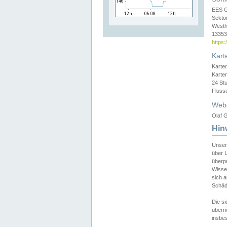
EES 
Sekto
Westh
13353 
https
Kart
Karte
Karte
24 St
Fluss
Web
Olaf G
Hin
Unser
über L
überpr
Wissen
sich a
Schäde
Die si
überne
insbes