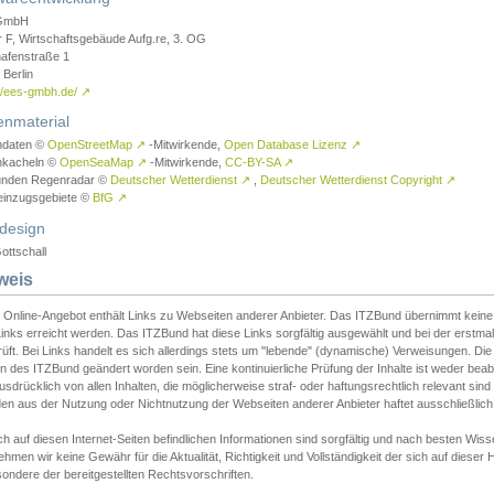
GmbH
r F, Wirtschaftsgebäude Aufg.re, 3. OG
afenstraße 1
Berlin
://ees-gmbh.de/
↗
enmaterial
ndaten ©
OpenStreetMap
↗
-Mitwirkende,
Open Database Lizenz
↗
nkacheln ©
OpenSeaMap
↗
-Mitwirkende,
CC-BY-SA
↗
unden Regenradar ©
Deutscher Wetterdienst
↗
,
Deutscher Wetterdienst Copyright
↗
einzugsgebiete ©
BfG
↗
design
ottschall
weis
 Online-Angebot enthält Links zu Webseiten anderer Anbieter. Das ITZBund übernimmt keine V
inks erreicht werden. Das ITZBund hat diese Links sorgfältig ausgewählt und bei der erstmal
üft. Bei Links handelt es sich allerdings stets um "lebende" (dynamische) Verweisungen. Die
 des ITZBund geändert worden sein. Eine kontinuierliche Prüfung der Inhalte ist weder beab
usdrücklich von allen Inhalten, die möglicherweise straf- oder haftungsrechtlich relevant sin
n aus der Nutzung oder Nichtnutzung der Webseiten anderer Anbieter haftet ausschließlich d
ch auf diesen Internet-Seiten befindlichen Informationen sind sorgfältig und nach besten 
hmen wir keine Gewähr für die Aktualität, Richtigkeit und Vollständigkeit der sich auf diese
ondere der bereitgestellten Rechtsvorschriften.