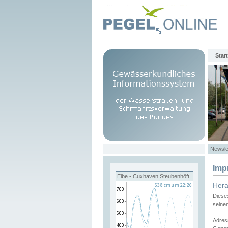
Start
Newsle
Imp
Elbe - Cuxhaven Steubenhöft
Her
Diese
seine
Adres