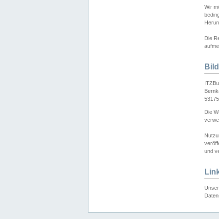
Wir mö
bedin
Herun
Die Re
aufmer
Bil
ITZBu
Bernk
53175
Die We
verwen
Nutzu
veröff
und ve
Lin
Unser 
Daten