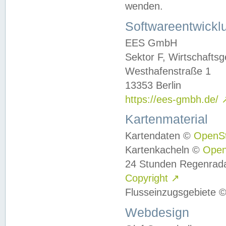
wenden.
Softwareentwickl
EES GmbH
Sektor F, Wirtschafts
Westhafenstraße 1
13353 Berlin
https://ees-gmbh.de/
Kartenmaterial
Kartendaten ©
OpenS
Kartenkacheln ©
Ope
24 Stunden Regenrad
Copyright
↗
Flusseinzugsgebiete 
Webdesign