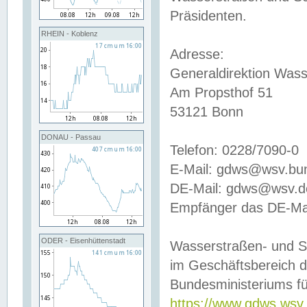
Präsidenten.
RHEIN - Koblenz
Adresse:
Generaldirektion Wass
Am Propsthof 51
53121 Bonn
DONAU - Passau
Telefon: 0228/7090-0
E-Mail: gdws@wsv.bu
DE-Mail: gdws@wsv.de-
Empfänger das DE-Mai
ODER - Eisenhüttenstadt
Wasserstraßen- und S
im Geschäftsbereich 
Bundesministeriums fü
https://www.gdws.wsv