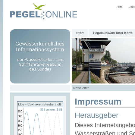
Hilfe
Link
Start
Pegelauswahl über Karte
Newsletter
Impressum
Elbe - Cuxhaven Steubenhöft
Herausgeber
Dieses Internetangebo
Wasserstraßen und Sch