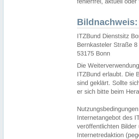
fehlerfrei, aktuell oder
Bildnachweis:
ITZBund Dienstsitz B
Bernkasteler Straße 8
53175 Bonn
Die Weiterverwendung 
ITZBund erlaubt. Die B
sind geklärt. Sollte s
er sich bitte beim He
Nutzungsbedingungen 
Internetangebot des I
veröffentlichten Bilde
Internetredaktion (peg