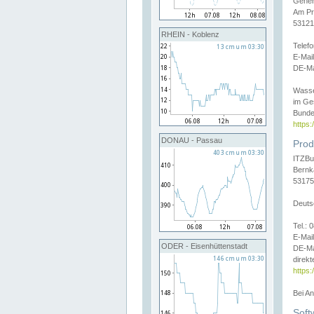
Gener
Am Pr
53121
RHEIN - Koblenz
Telef
E-Mai
DE-Ma
Wasse
im Ge
Bunde
https
DONAU - Passau
Prod
ITZBu
Bernk
53175
Deuts
Tel.:
E-Mail
ODER - Eisenhüttenstadt
DE-Ma
direkt
https:
Bei A
Soft