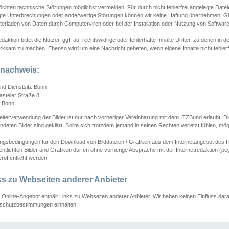
chten technische Störungen möglichst vermeiden. Für durch nicht fehlerfrei angelegte Dateien
gte Unterbrechungen oder anderweitige Störungen können wir keine Haftung übernehmen. Glei
terladen von Daten durch Computerviren oder bei der Installation oder Nutzung von Softwar
daktion bittet die Nutzer, ggf. auf rechtswidrige oder fehlerhafte Inhalte Dritter, zu denen in d
ksam zu machen. Ebenso wird um eine Nachricht gebeten, wenn eigene Inhalte nicht fehlerfrei
dnachweis:
nd Dienstsitz Bonn
asteler Straße 8
 Bonn
iterverwendung der Bilder ist nur nach vorheriger Vereinbarung mit dem ITZBund erlaubt. Die
deten Bilder sind geklärt. Sollte sich trotzdem jemand in seinen Rechten verletzt fühlen, m
ngsbedingungen für den Download von Bilddateien / Grafiken aus dem Internetangebot des I
entlichten Bilder und Grafiken dürfen ohne vorherige Absprache mit der Internetredaktion (pe
röffentlicht werden.
ks zu Webseiten anderer Anbieter
Online-Angebot enthält Links zu Webseiten anderer Anbieter. Wir haben keinen Einfluss darau
schutzbestimmungen einhalten.