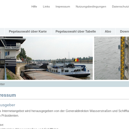
Hilfe
Links
Impressum
Nutzungsbedingungen
Datenschutz
Pegelauswahl über Karte
Pegelauswahl über Tabelle
Abo
Down
tter
ressum
ausgeber
s Internetangebot wird herausgegeben von der Generaldirektion Wasserstraßen und Schifffa
n Präsidenten.
se: