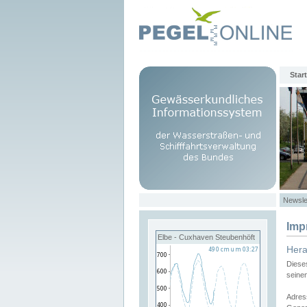
Start
Newsle
Imp
Elbe - Cuxhaven Steubenhöft
Her
Diese
seine
Adres