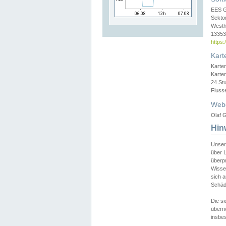
EES 
Sekto
Westh
13353 
https
Kart
Karte
Karte
24 St
Fluss
Web
Olaf G
Hin
Unser
über L
überpr
Wissen
sich a
Schäde
Die si
überne
insbes