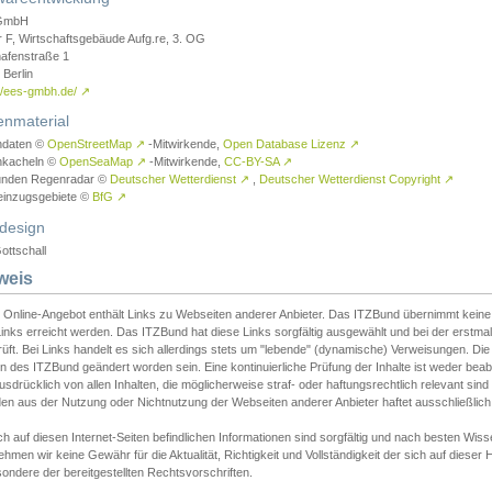
GmbH
r F, Wirtschaftsgebäude Aufg.re, 3. OG
afenstraße 1
Berlin
://ees-gmbh.de/
↗
enmaterial
ndaten ©
OpenStreetMap
↗
-Mitwirkende,
Open Database Lizenz
↗
nkacheln ©
OpenSeaMap
↗
-Mitwirkende,
CC-BY-SA
↗
unden Regenradar ©
Deutscher Wetterdienst
↗
,
Deutscher Wetterdienst Copyright
↗
einzugsgebiete ©
BfG
↗
design
ottschall
weis
 Online-Angebot enthält Links zu Webseiten anderer Anbieter. Das ITZBund übernimmt keine V
inks erreicht werden. Das ITZBund hat diese Links sorgfältig ausgewählt und bei der erstmal
üft. Bei Links handelt es sich allerdings stets um "lebende" (dynamische) Verweisungen. Die
 des ITZBund geändert worden sein. Eine kontinuierliche Prüfung der Inhalte ist weder beab
usdrücklich von allen Inhalten, die möglicherweise straf- oder haftungsrechtlich relevant sin
n aus der Nutzung oder Nichtnutzung der Webseiten anderer Anbieter haftet ausschließlich d
ch auf diesen Internet-Seiten befindlichen Informationen sind sorgfältig und nach besten 
hmen wir keine Gewähr für die Aktualität, Richtigkeit und Vollständigkeit der sich auf diese
ondere der bereitgestellten Rechtsvorschriften.