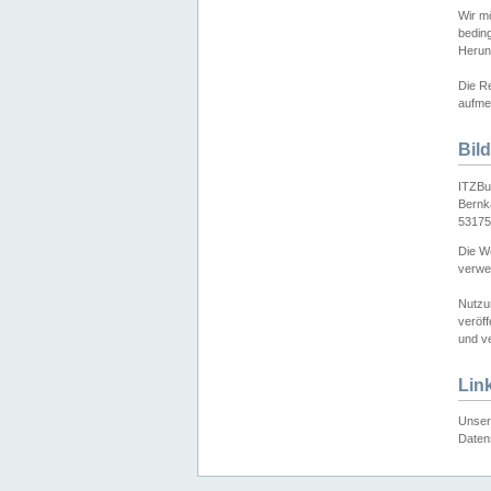
Wir mö
bedin
Herun
Die Re
aufmer
Bil
ITZBu
Bernk
53175
Die We
verwen
Nutzu
veröff
und ve
Lin
Unser 
Daten