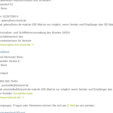
aldirektion Wasserstraßen und Schifffahrt
opsthof 51
 Bonn
on: 0228/7090-0
l: gdws@wsv.bund.de
il: gdws@wsv.de-mail.de (DE-Mail ist nur möglich, wenn Sender und Empfänger das DE-Mail
rstraßen- und Schifffahrtsverwaltung des Bundes (WSV)
schäftsbereich des
sministeriums für Verkehr
://www.gdws.wsv.bund.de/
↗
uktion
nd Dienstsitz Bonn
asteler Straße 8
 Bonn
chland
 0800 800 75451
: poststelle@itzbund.de
il: poststelle@itzbund.de-mail.de (DE-Mail ist nur möglich, wenn Sender und Empfänger das
er Kontakt:
Kontaktformular
//www.itzbund.de/
↗
nregungen, Fragen oder Hinweisen können Sie sich per
E-Mail
an uns wenden.
wareentwicklung