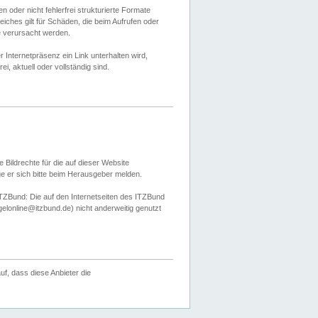
 oder nicht fehlerfrei strukturierte Formate
ches gilt für Schäden, die beim Aufrufen oder
e verursacht werden.
er Internetpräsenz ein Link unterhalten wird,
, aktuell oder vollständig sind.
 Bildrechte für die auf dieser Website
öge er sich bitte beim Herausgeber melden.
TZBund: Die auf den Internetseiten des ITZBund
gelonline@itzbund.de) nicht anderweitig genutzt
f, dass diese Anbieter die