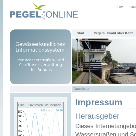
Hilfe
Link
Start
Pegelauswahl über Karte
Newsletter
Impressum
Elbe - Cuxhaven Steubenhöft
Herausgeber
Dieses Internetangebo
Wasserstraßen und Sch