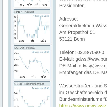
Präsidenten.
RHEIN - Koblenz
Adresse:
Generaldirektion Wass
Am Propsthof 51
53121 Bonn
DONAU - Passau
Telefon: 0228/7090-0
E-Mail: gdws@wsv.bu
DE-Mail: gdws@wsv.de-
Empfänger das DE-Mai
ODER - Eisenhüttenstadt
Wasserstraßen- und S
im Geschäftsbereich 
Bundesministeriums fü
https://www.gdws.wsv