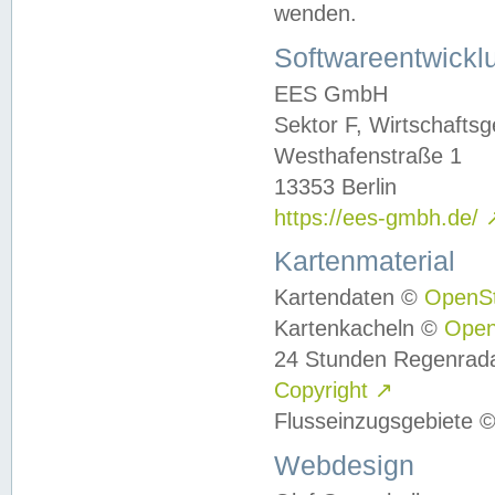
wenden.
Softwareentwickl
EES GmbH
Sektor F, Wirtschafts
Westhafenstraße 1
13353 Berlin
https://ees-gmbh.de/
Kartenmaterial
Kartendaten ©
OpenS
Kartenkacheln ©
Ope
24 Stunden Regenrad
Copyright
↗
Flusseinzugsgebiete 
Webdesign