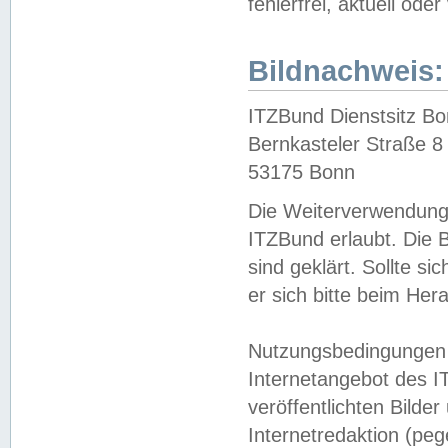
fehlerfrei, aktuell oder
Bildnachweis:
ITZBund Dienstsitz B
Bernkasteler Straße 8
53175 Bonn
Die Weiterverwendung 
ITZBund erlaubt. Die B
sind geklärt. Sollte s
er sich bitte beim He
Nutzungsbedingungen 
Internetangebot des I
veröffentlichten Bilde
Internetredaktion (peg