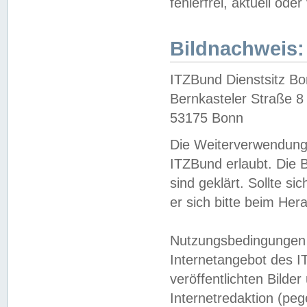
fehlerfrei, aktuell oder
Bildnachweis:
ITZBund Dienstsitz B
Bernkasteler Straße 8
53175 Bonn
Die Weiterverwendung 
ITZBund erlaubt. Die B
sind geklärt. Sollte s
er sich bitte beim He
Nutzungsbedingungen 
Internetangebot des I
veröffentlichten Bilde
Internetredaktion (peg