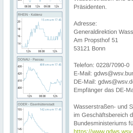
Präsidenten.
RHEIN - Koblenz
Adresse:
Generaldirektion Wass
Am Propsthof 51
53121 Bonn
DONAU - Passau
Telefon: 0228/7090-0
E-Mail: gdws@wsv.bu
DE-Mail: gdws@wsv.de-
Empfänger das DE-Mai
ODER - Eisenhüttenstadt
Wasserstraßen- und S
im Geschäftsbereich 
Bundesministeriums fü
https://www.gdws.wsv