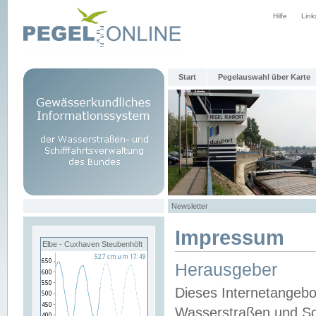
Hilfe
Link
Start
Pegelauswahl über Karte
Newsletter
Impressum
Elbe - Cuxhaven Steubenhöft
Herausgeber
Dieses Internetangebo
Wasserstraßen und Sch