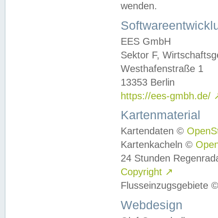
wenden.
Softwareentwickl
EES GmbH
Sektor F, Wirtschafts
Westhafenstraße 1
13353 Berlin
https://ees-gmbh.de/
Kartenmaterial
Kartendaten ©
OpenS
Kartenkacheln ©
Ope
24 Stunden Regenrad
Copyright
↗
Flusseinzugsgebiete 
Webdesign