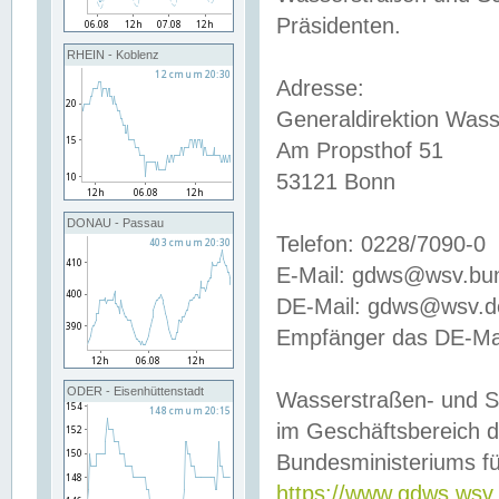
Präsidenten.
RHEIN - Koblenz
Adresse:
Generaldirektion Wass
Am Propsthof 51
53121 Bonn
DONAU - Passau
Telefon: 0228/7090-0
E-Mail: gdws@wsv.bu
DE-Mail: gdws@wsv.de-
Empfänger das DE-Mai
ODER - Eisenhüttenstadt
Wasserstraßen- und S
im Geschäftsbereich 
Bundesministeriums fü
https://www.gdws.wsv