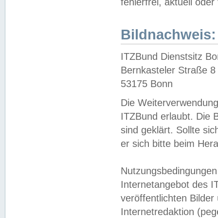
fehlerfrei, aktuell oder
Bildnachweis:
ITZBund Dienstsitz B
Bernkasteler Straße 8
53175 Bonn
Die Weiterverwendung 
ITZBund erlaubt. Die B
sind geklärt. Sollte s
er sich bitte beim He
Nutzungsbedingungen 
Internetangebot des I
veröffentlichten Bilde
Internetredaktion (peg