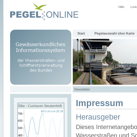
Hilfe
Link
Start
Pegelauswahl über Karte
Newsletter
Impressum
Elbe - Cuxhaven Steubenhöft
Herausgeber
Dieses Internetangebo
Wasserstraßen und Sch