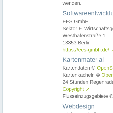
wenden.
Softwareentwickl
EES GmbH
Sektor F, Wirtschafts
Westhafenstraße 1
13353 Berlin
https://ees-gmbh.de/
Kartenmaterial
Kartendaten ©
OpenS
Kartenkacheln ©
Ope
24 Stunden Regenrad
Copyright
↗
Flusseinzugsgebiete 
Webdesign