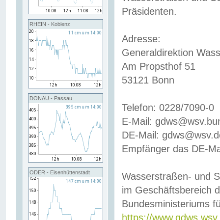
Präsidenten.
RHEIN - Koblenz
Adresse:
Generaldirektion Wass
Am Propsthof 51
53121 Bonn
DONAU - Passau
Telefon: 0228/7090-0
E-Mail: gdws@wsv.bu
DE-Mail: gdws@wsv.de-
Empfänger das DE-Mai
ODER - Eisenhüttenstadt
Wasserstraßen- und S
im Geschäftsbereich 
Bundesministeriums fü
https://www.gdws.wsv