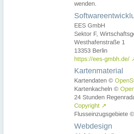
wenden.
Softwareentwickl
EES GmbH
Sektor F, Wirtschafts
Westhafenstraße 1
13353 Berlin
https://ees-gmbh.de/
Kartenmaterial
Kartendaten ©
OpenS
Kartenkacheln ©
Ope
24 Stunden Regenrad
Copyright
↗
Flusseinzugsgebiete 
Webdesign