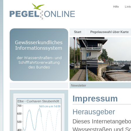
Hilfe
Link
Start
Pegelauswahl über Karte
Newsletter
Impressum
Elbe - Cuxhaven Steubenhöft
Herausgeber
Dieses Internetangebo
Wasserstraßen und Sch