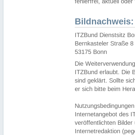
fehlerfrei, aktuell oder
Bildnachweis:
ITZBund Dienstsitz B
Bernkasteler Straße 8
53175 Bonn
Die Weiterverwendung 
ITZBund erlaubt. Die B
sind geklärt. Sollte s
er sich bitte beim He
Nutzungsbedingungen 
Internetangebot des I
veröffentlichten Bilde
Internetredaktion (peg