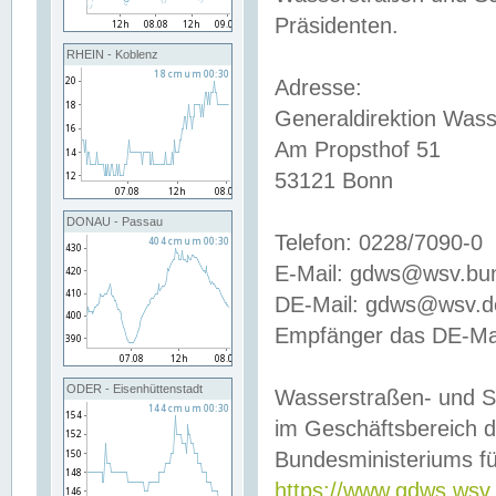
Präsidenten.
RHEIN - Koblenz
Adresse:
Generaldirektion Wass
Am Propsthof 51
53121 Bonn
DONAU - Passau
Telefon: 0228/7090-0
E-Mail: gdws@wsv.bu
DE-Mail: gdws@wsv.de-
Empfänger das DE-Mai
ODER - Eisenhüttenstadt
Wasserstraßen- und S
im Geschäftsbereich 
Bundesministeriums fü
https://www.gdws.wsv