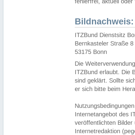
fehlerfrei, aktuell oder
Bildnachweis:
ITZBund Dienstsitz B
Bernkasteler Straße 8
53175 Bonn
Die Weiterverwendung 
ITZBund erlaubt. Die B
sind geklärt. Sollte s
er sich bitte beim He
Nutzungsbedingungen 
Internetangebot des I
veröffentlichten Bilde
Internetredaktion (peg