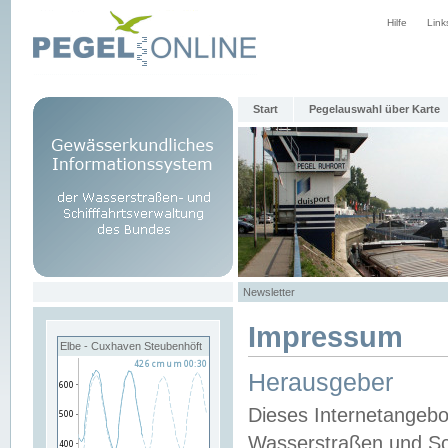
Hilfe
Link
Start
Pegelauswahl über Karte
Newsletter
Impressum
Elbe - Cuxhaven Steubenhöft
Herausgeber
Dieses Internetangebo
Wasserstraßen und Sch