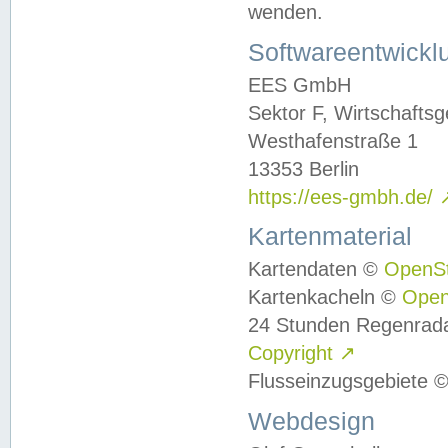
wenden.
Softwareentwickl
EES GmbH
Sektor F, Wirtschafts
Westhafenstraße 1
13353 Berlin
https://ees-gmbh.de/
Kartenmaterial
Kartendaten ©
OpenS
Kartenkacheln ©
Ope
24 Stunden Regenrad
Copyright
↗
Flusseinzugsgebiete 
Webdesign