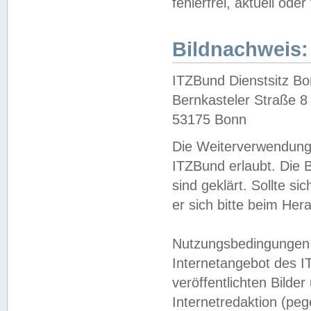
fehlerfrei, aktuell oder
Bildnachweis:
ITZBund Dienstsitz B
Bernkasteler Straße 8
53175 Bonn
Die Weiterverwendung 
ITZBund erlaubt. Die B
sind geklärt. Sollte s
er sich bitte beim He
Nutzungsbedingungen 
Internetangebot des I
veröffentlichten Bilde
Internetredaktion (peg