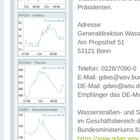
Präsidenten.
RHEIN - Koblenz
Adresse:
Generaldirektion Wass
Am Propsthof 51
53121 Bonn
DONAU - Passau
Telefon: 0228/7090-0
E-Mail: gdws@wsv.bu
DE-Mail: gdws@wsv.de-
Empfänger das DE-Mai
ODER - Eisenhüttenstadt
Wasserstraßen- und S
im Geschäftsbereich 
Bundesministeriums fü
https://www.gdws.wsv