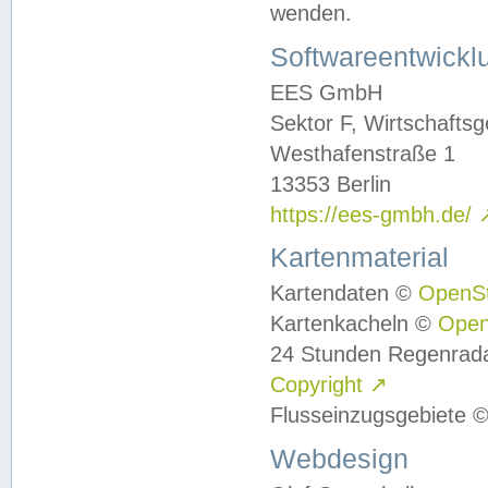
wenden.
Softwareentwickl
EES GmbH
Sektor F, Wirtschafts
Westhafenstraße 1
13353 Berlin
https://ees-gmbh.de/
Kartenmaterial
Kartendaten ©
OpenS
Kartenkacheln ©
Ope
24 Stunden Regenrad
Copyright
↗
Flusseinzugsgebiete 
Webdesign