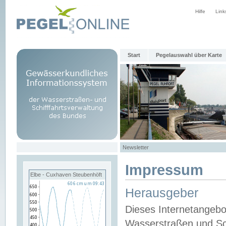
Hilfe
Link
Start
Pegelauswahl über Karte
Newsletter
Impressum
Elbe - Cuxhaven Steubenhöft
Herausgeber
Dieses Internetangebo
Wasserstraßen und Sch