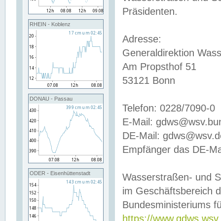
Präsidenten.
RHEIN - Koblenz
Adresse:
Generaldirektion Wass
Am Propsthof 51
53121 Bonn
DONAU - Passau
Telefon: 0228/7090-0
E-Mail: gdws@wsv.bu
DE-Mail: gdws@wsv.de-
Empfänger das DE-Mai
ODER - Eisenhüttenstadt
Wasserstraßen- und S
im Geschäftsbereich 
Bundesministeriums fü
https://www.gdws.wsv