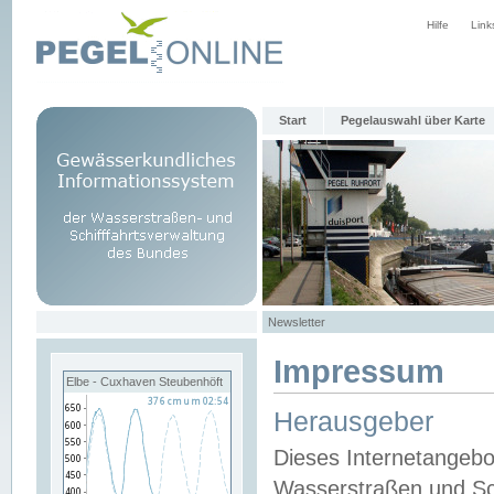
Hilfe
Link
Start
Pegelauswahl über Karte
Newsletter
Impressum
Elbe - Cuxhaven Steubenhöft
Herausgeber
Dieses Internetangebo
Wasserstraßen und Sch