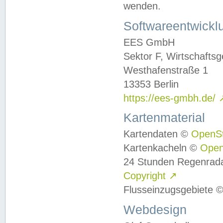
wenden.
Softwareentwickl
EES GmbH
Sektor F, Wirtschafts
Westhafenstraße 1
13353 Berlin
https://ees-gmbh.de/
Kartenmaterial
Kartendaten ©
OpenS
Kartenkacheln ©
Ope
24 Stunden Regenrad
Copyright
↗
Flusseinzugsgebiete 
Webdesign