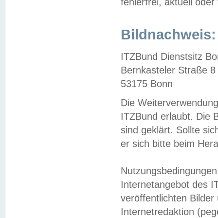
fehlerfrei, aktuell oder
Bildnachweis:
ITZBund Dienstsitz B
Bernkasteler Straße 8
53175 Bonn
Die Weiterverwendung 
ITZBund erlaubt. Die B
sind geklärt. Sollte s
er sich bitte beim He
Nutzungsbedingungen 
Internetangebot des I
veröffentlichten Bilde
Internetredaktion (peg