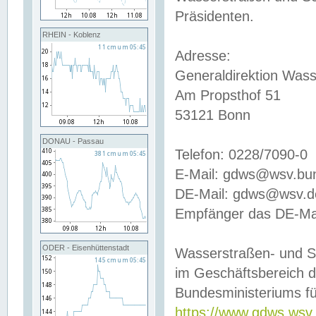
Präsidenten.
RHEIN - Koblenz
Adresse:
Generaldirektion Wass
Am Propsthof 51
53121 Bonn
DONAU - Passau
Telefon: 0228/7090-0
E-Mail: gdws@wsv.bu
DE-Mail: gdws@wsv.de-
Empfänger das DE-Mai
ODER - Eisenhüttenstadt
Wasserstraßen- und S
im Geschäftsbereich 
Bundesministeriums fü
https://www.gdws.wsv