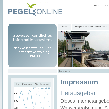
Hilfe
Link
Start
Pegelauswahl über Karte
Newsletter
Impressum
Elbe - Cuxhaven Steubenhöft
Herausgeber
Dieses Internetangebo
Wasserstraßen und Sch