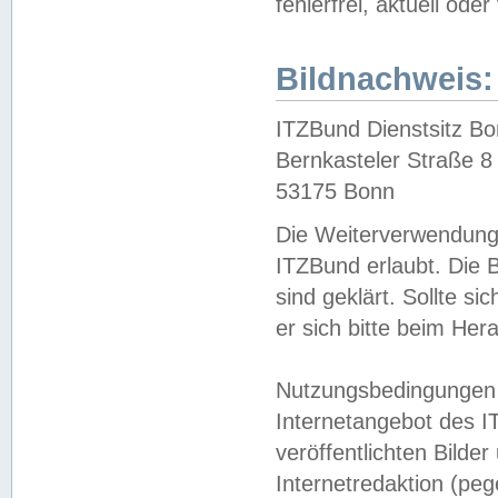
fehlerfrei, aktuell oder
Bildnachweis:
ITZBund Dienstsitz B
Bernkasteler Straße 8
53175 Bonn
Die Weiterverwendung 
ITZBund erlaubt. Die B
sind geklärt. Sollte s
er sich bitte beim He
Nutzungsbedingungen 
Internetangebot des I
veröffentlichten Bilde
Internetredaktion (peg