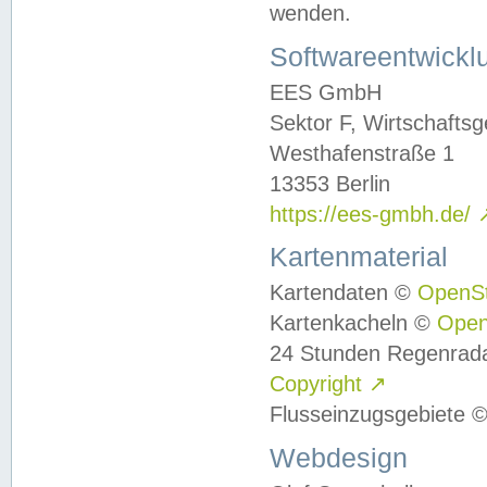
wenden.
Softwareentwickl
EES GmbH
Sektor F, Wirtschafts
Westhafenstraße 1
13353 Berlin
https://ees-gmbh.de/
Kartenmaterial
Kartendaten ©
OpenS
Kartenkacheln ©
Ope
24 Stunden Regenrad
Copyright
↗
Flusseinzugsgebiete 
Webdesign