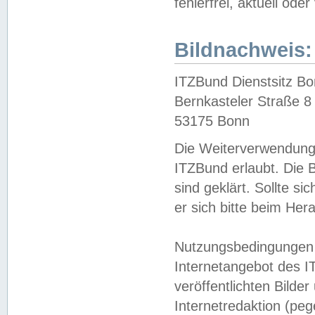
fehlerfrei, aktuell oder
Bildnachweis:
ITZBund Dienstsitz B
Bernkasteler Straße 8
53175 Bonn
Die Weiterverwendung 
ITZBund erlaubt. Die B
sind geklärt. Sollte s
er sich bitte beim He
Nutzungsbedingungen 
Internetangebot des I
veröffentlichten Bilde
Internetredaktion (peg