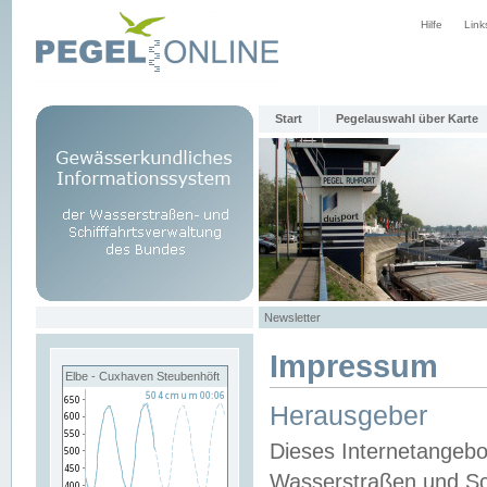
Hilfe
Link
Start
Pegelauswahl über Karte
Newsletter
Impressum
Elbe - Cuxhaven Steubenhöft
Herausgeber
Dieses Internetangebo
Wasserstraßen und Sch