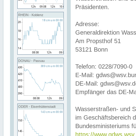
Präsidenten.
RHEIN - Koblenz
Adresse:
Generaldirektion Wass
Am Propsthof 51
53121 Bonn
DONAU - Passau
Telefon: 0228/7090-0
E-Mail: gdws@wsv.bu
DE-Mail: gdws@wsv.de-
Empfänger das DE-Mai
ODER - Eisenhüttenstadt
Wasserstraßen- und S
im Geschäftsbereich 
Bundesministeriums fü
https://www.gdws.wsv