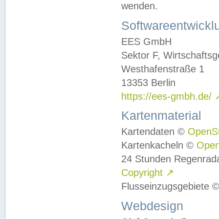
wenden.
Softwareentwickl
EES GmbH
Sektor F, Wirtschafts
Westhafenstraße 1
13353 Berlin
https://ees-gmbh.de/
Kartenmaterial
Kartendaten ©
OpenS
Kartenkacheln ©
Ope
24 Stunden Regenrad
Copyright
↗
Flusseinzugsgebiete 
Webdesign