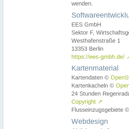
wenden.
Softwareentwickl
EES GmbH
Sektor F, Wirtschafts
Westhafenstraße 1
13353 Berlin
https://ees-gmbh.de/
Kartenmaterial
Kartendaten ©
OpenS
Kartenkacheln ©
Ope
24 Stunden Regenrad
Copyright
↗
Flusseinzugsgebiete 
Webdesign