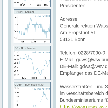
Präsidenten.
RHEIN - Koblenz
Adresse:
Generaldirektion Wass
Am Propsthof 51
53121 Bonn
DONAU - Passau
Telefon: 0228/7090-0
E-Mail: gdws@wsv.bu
DE-Mail: gdws@wsv.de-
Empfänger das DE-Mai
ODER - Eisenhüttenstadt
Wasserstraßen- und S
im Geschäftsbereich 
Bundesministeriums fü
https://www.gdws.wsv