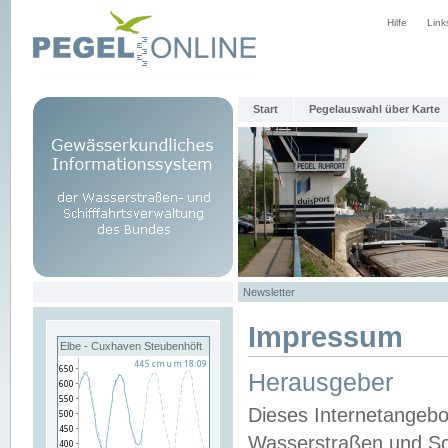
Hilfe
Link
Start
Pegelauswahl über Karte
Newsletter
Impressum
Elbe - Cuxhaven Steubenhöft
Herausgeber
Dieses Internetangebo
Wasserstraßen und Sch