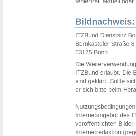
fehlerfrei, aktuell oder
Bildnachweis:
ITZBund Dienstsitz B
Bernkasteler Straße 8
53175 Bonn
Die Weiterverwendung 
ITZBund erlaubt. Die B
sind geklärt. Sollte s
er sich bitte beim He
Nutzungsbedingungen 
Internetangebot des I
veröffentlichten Bilde
Internetredaktion (peg