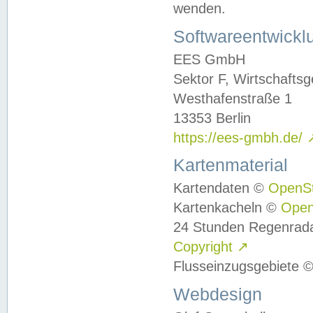
wenden.
Softwareentwickl
EES GmbH
Sektor F, Wirtschafts
Westhafenstraße 1
13353 Berlin
https://ees-gmbh.de/
Kartenmaterial
Kartendaten ©
OpenS
Kartenkacheln ©
Ope
24 Stunden Regenrad
Copyright
↗
Flusseinzugsgebiete 
Webdesign