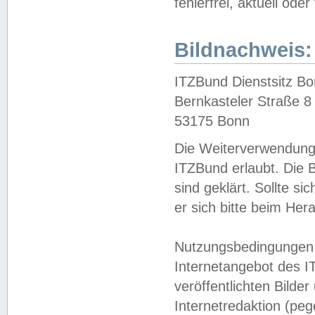
fehlerfrei, aktuell oder
Bildnachweis:
ITZBund Dienstsitz B
Bernkasteler Straße 8
53175 Bonn
Die Weiterverwendung 
ITZBund erlaubt. Die B
sind geklärt. Sollte s
er sich bitte beim He
Nutzungsbedingungen 
Internetangebot des I
veröffentlichten Bilde
Internetredaktion (peg