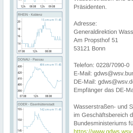
Präsidenten.
RHEIN - Koblenz
Adresse:
Generaldirektion Wass
Am Propsthof 51
53121 Bonn
DONAU - Passau
Telefon: 0228/7090-0
E-Mail: gdws@wsv.bu
DE-Mail: gdws@wsv.de-
Empfänger das DE-Mai
ODER - Eisenhüttenstadt
Wasserstraßen- und S
im Geschäftsbereich 
Bundesministeriums fü
https://www.gdws.wsv