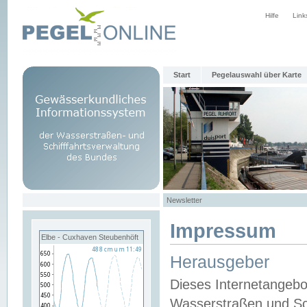
Hilfe
Link
Start
Pegelauswahl über Karte
Newsletter
Impressum
Elbe - Cuxhaven Steubenhöft
Herausgeber
Dieses Internetangebo
Wasserstraßen und Sch