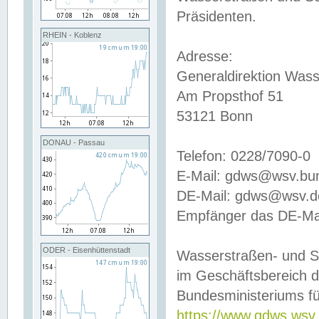
Präsidenten.
RHEIN - Koblenz
Adresse:
Generaldirektion Wass
Am Propsthof 51
53121 Bonn
DONAU - Passau
Telefon: 0228/7090-0
E-Mail: gdws@wsv.bu
DE-Mail: gdws@wsv.de-
Empfänger das DE-Mai
ODER - Eisenhüttenstadt
Wasserstraßen- und S
im Geschäftsbereich 
Bundesministeriums fü
https://www.gdws.wsv