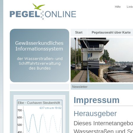
Hilfe
Link
Start
Pegelauswahl über Karte
Newsletter
Impressum
Elbe - Cuxhaven Steubenhöft
Herausgeber
Dieses Internetangebo
Wasserstraßen und Sch