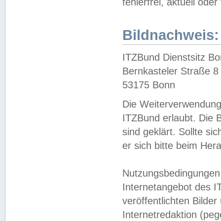
fehlerfrei, aktuell oder
Bildnachweis:
ITZBund Dienstsitz B
Bernkasteler Straße 8
53175 Bonn
Die Weiterverwendung 
ITZBund erlaubt. Die B
sind geklärt. Sollte s
er sich bitte beim He
Nutzungsbedingungen 
Internetangebot des I
veröffentlichten Bilde
Internetredaktion (peg