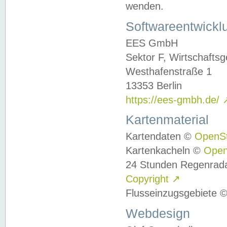
wenden.
Softwareentwickl
EES GmbH
Sektor F, Wirtschafts
Westhafenstraße 1
13353 Berlin
https://ees-gmbh.de/
Kartenmaterial
Kartendaten ©
OpenS
Kartenkacheln ©
Ope
24 Stunden Regenrad
Copyright
↗
Flusseinzugsgebiete 
Webdesign