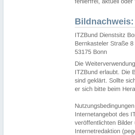
fehlerfrei, aktuell oder
Bildnachweis:
ITZBund Dienstsitz B
Bernkasteler Straße 8
53175 Bonn
Die Weiterverwendung 
ITZBund erlaubt. Die B
sind geklärt. Sollte s
er sich bitte beim He
Nutzungsbedingungen 
Internetangebot des I
veröffentlichten Bilde
Internetredaktion (peg