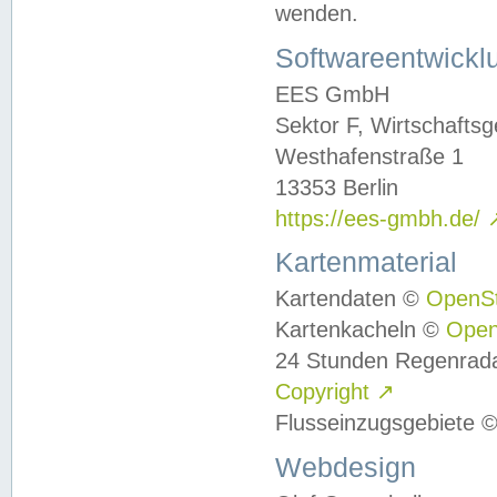
wenden.
Softwareentwickl
EES GmbH
Sektor F, Wirtschafts
Westhafenstraße 1
13353 Berlin
https://ees-gmbh.de/
Kartenmaterial
Kartendaten ©
OpenS
Kartenkacheln ©
Ope
24 Stunden Regenrad
Copyright
↗
Flusseinzugsgebiete 
Webdesign