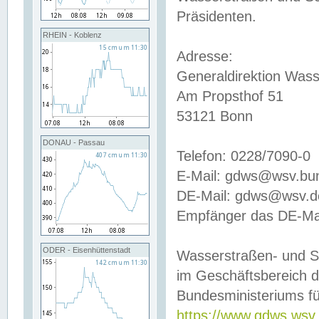
Präsidenten.
RHEIN - Koblenz
Adresse:
Generaldirektion Wass
Am Propsthof 51
53121 Bonn
DONAU - Passau
Telefon: 0228/7090-0
E-Mail: gdws@wsv.bu
DE-Mail: gdws@wsv.de-
Empfänger das DE-Mai
ODER - Eisenhüttenstadt
Wasserstraßen- und S
im Geschäftsbereich 
Bundesministeriums fü
https://www.gdws.wsv