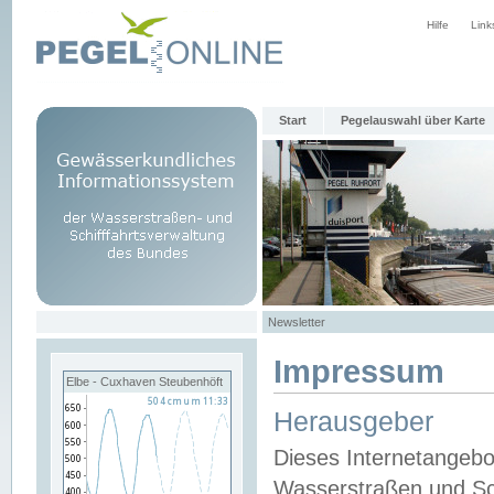
Hilfe
Link
Start
Pegelauswahl über Karte
Newsletter
Impressum
Elbe - Cuxhaven Steubenhöft
Herausgeber
Dieses Internetangebo
Wasserstraßen und Sch