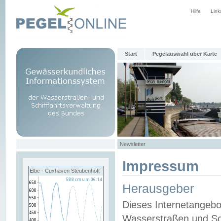
Hilfe
Link
Start
Pegelauswahl über Karte
Newsletter
Impressum
Elbe - Cuxhaven Steubenhöft
Herausgeber
Dieses Internetangebo
Wasserstraßen und Sch