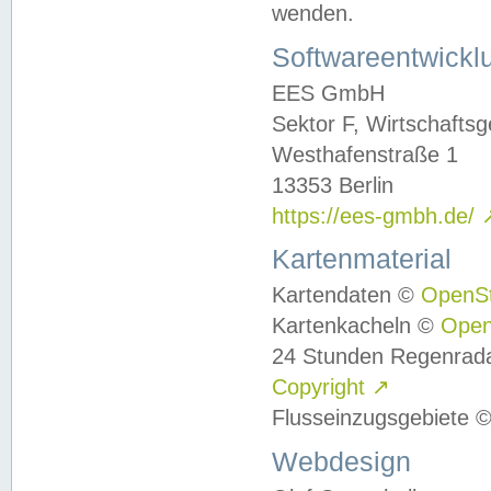
wenden.
Softwareentwickl
EES GmbH
Sektor F, Wirtschafts
Westhafenstraße 1
13353 Berlin
https://ees-gmbh.de/
Kartenmaterial
Kartendaten ©
OpenS
Kartenkacheln ©
Ope
24 Stunden Regenrad
Copyright
↗
Flusseinzugsgebiete 
Webdesign