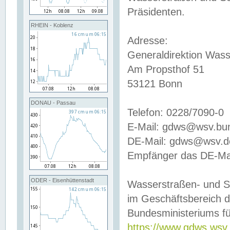
Präsidenten.
RHEIN - Koblenz
Adresse:
Generaldirektion Wass
Am Propsthof 51
53121 Bonn
DONAU - Passau
Telefon: 0228/7090-0
E-Mail: gdws@wsv.bu
DE-Mail: gdws@wsv.de-
Empfänger das DE-Mai
ODER - Eisenhüttenstadt
Wasserstraßen- und S
im Geschäftsbereich 
Bundesministeriums fü
https://www.gdws.wsv