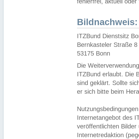
fehlerfrei, aktuell oder
Bildnachweis:
ITZBund Dienstsitz B
Bernkasteler Straße 8
53175 Bonn
Die Weiterverwendung 
ITZBund erlaubt. Die B
sind geklärt. Sollte s
er sich bitte beim He
Nutzungsbedingungen 
Internetangebot des I
veröffentlichten Bilde
Internetredaktion (peg