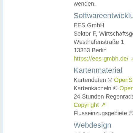
wenden.
Softwareentwickl
EES GmbH
Sektor F, Wirtschafts
Westhafenstraße 1
13353 Berlin
https://ees-gmbh.de/
Kartenmaterial
Kartendaten ©
OpenS
Kartenkacheln ©
Ope
24 Stunden Regenrad
Copyright
↗
Flusseinzugsgebiete 
Webdesign