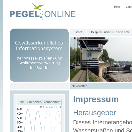
Hilfe
Link
Start
Pegelauswahl über Karte
Newsletter
Impressum
Elbe - Cuxhaven Steubenhöft
Herausgeber
Dieses Internetangebo
Wasserstraßen und Sch