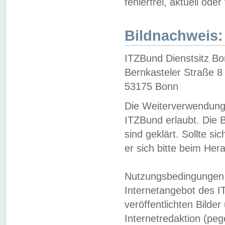
fehlerfrei, aktuell oder
Bildnachweis:
ITZBund Dienstsitz B
Bernkasteler Straße 8
53175 Bonn
Die Weiterverwendung 
ITZBund erlaubt. Die B
sind geklärt. Sollte s
er sich bitte beim He
Nutzungsbedingungen 
Internetangebot des I
veröffentlichten Bilde
Internetredaktion (peg