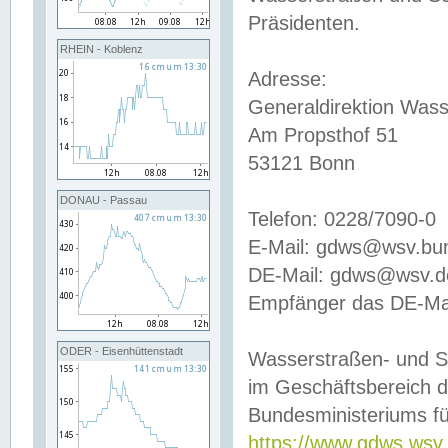
Präsidenten.
RHEIN - Koblenz
Adresse:
Generaldirektion Wass
Am Propsthof 51
53121 Bonn
DONAU - Passau
Telefon: 0228/7090-0
E-Mail: gdws@wsv.bu
DE-Mail: gdws@wsv.de-
Empfänger das DE-Mai
ODER - Eisenhüttenstadt
Wasserstraßen- und S
im Geschäftsbereich 
Bundesministeriums fü
https://www.gdws.wsv