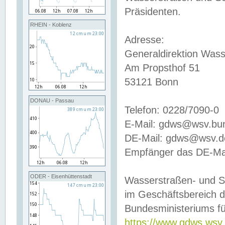
Präsidenten.
RHEIN - Koblenz
Adresse:
Generaldirektion Wass
Am Propsthof 51
53121 Bonn
DONAU - Passau
Telefon: 0228/7090-0
E-Mail: gdws@wsv.bu
DE-Mail: gdws@wsv.de-
Empfänger das DE-Mai
ODER - Eisenhüttenstadt
Wasserstraßen- und S
im Geschäftsbereich 
Bundesministeriums fü
https://www.gdws.wsv