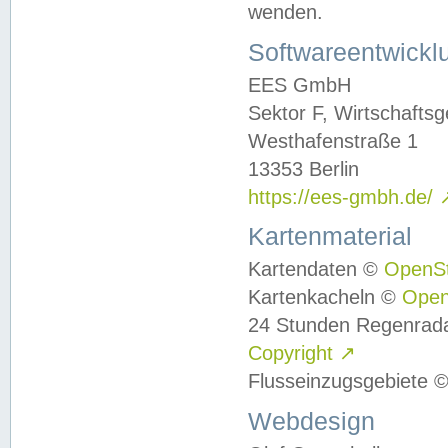
wenden.
Softwareentwickl
EES GmbH
Sektor F, Wirtschafts
Westhafenstraße 1
13353 Berlin
https://ees-gmbh.de/
Kartenmaterial
Kartendaten ©
OpenS
Kartenkacheln ©
Ope
24 Stunden Regenrad
Copyright
↗
Flusseinzugsgebiete 
Webdesign