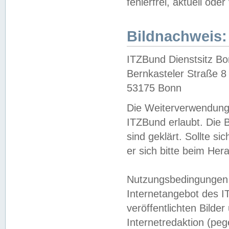
fehlerfrei, aktuell oder
Bildnachweis:
ITZBund Dienstsitz B
Bernkasteler Straße 8
53175 Bonn
Die Weiterverwendung 
ITZBund erlaubt. Die B
sind geklärt. Sollte s
er sich bitte beim He
Nutzungsbedingungen 
Internetangebot des I
veröffentlichten Bilde
Internetredaktion (peg