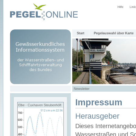
Hilfe
Link
Start
Pegelauswahl über Karte
Newsletter
Impressum
Elbe - Cuxhaven Steubenhöft
Herausgeber
Dieses Internetangebo
Wasserstraßen und Sch