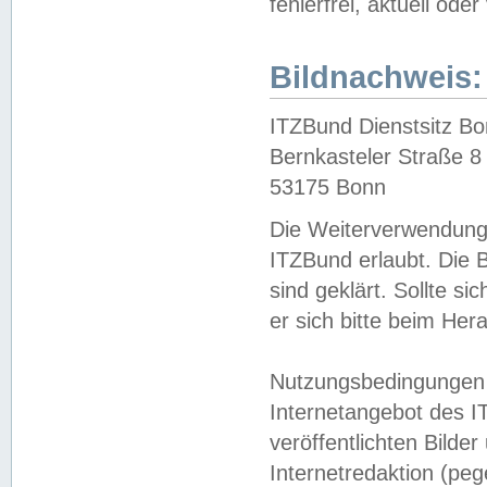
fehlerfrei, aktuell oder
Bildnachweis:
ITZBund Dienstsitz B
Bernkasteler Straße 8
53175 Bonn
Die Weiterverwendung 
ITZBund erlaubt. Die B
sind geklärt. Sollte s
er sich bitte beim He
Nutzungsbedingungen 
Internetangebot des I
veröffentlichten Bilde
Internetredaktion (peg