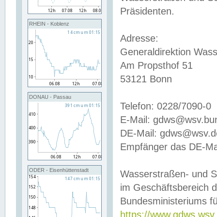
Präsidenten.
RHEIN - Koblenz
Adresse:
Generaldirektion Wass
Am Propsthof 51
53121 Bonn
DONAU - Passau
Telefon: 0228/7090-0
E-Mail: gdws@wsv.bu
DE-Mail: gdws@wsv.de-
Empfänger das DE-Mai
ODER - Eisenhüttenstadt
Wasserstraßen- und S
im Geschäftsbereich 
Bundesministeriums fü
https://www.gdws.wsv