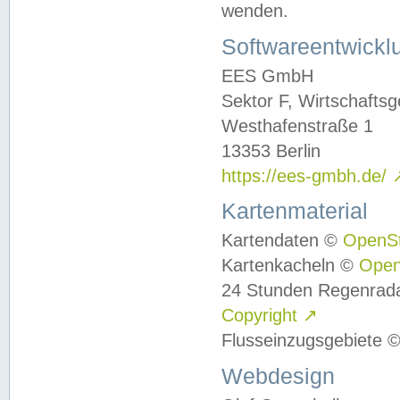
wenden.
Softwareentwickl
EES GmbH
Sektor F, Wirtschafts
Westhafenstraße 1
13353 Berlin
https://ees-gmbh.de/
Kartenmaterial
Kartendaten ©
OpenS
Kartenkacheln ©
Ope
24 Stunden Regenrad
Copyright
↗
Flusseinzugsgebiete 
Webdesign