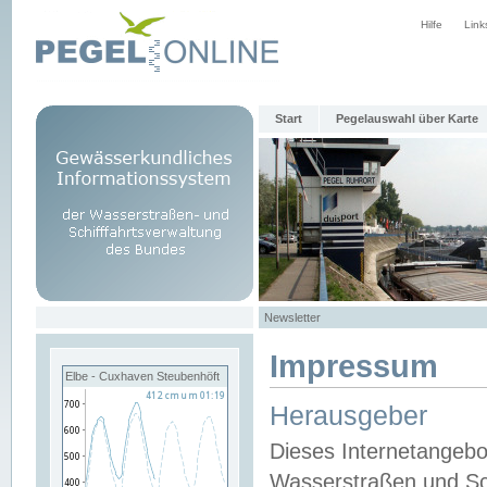
Hilfe
Link
Start
Pegelauswahl über Karte
Newsletter
Impressum
Elbe - Cuxhaven Steubenhöft
Herausgeber
Dieses Internetangebo
Wasserstraßen und Sch