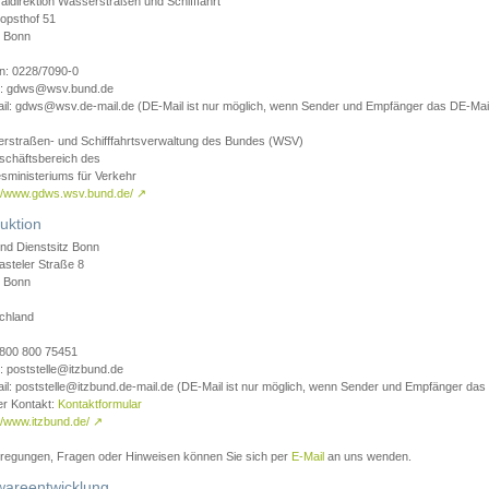
aldirektion Wasserstraßen und Schifffahrt
opsthof 51
 Bonn
on: 0228/7090-0
l: gdws@wsv.bund.de
il: gdws@wsv.de-mail.de (DE-Mail ist nur möglich, wenn Sender und Empfänger das DE-Mail
rstraßen- und Schifffahrtsverwaltung des Bundes (WSV)
schäftsbereich des
sministeriums für Verkehr
://www.gdws.wsv.bund.de/
↗
uktion
nd Dienstsitz Bonn
asteler Straße 8
 Bonn
chland
 0800 800 75451
: poststelle@itzbund.de
il: poststelle@itzbund.de-mail.de (DE-Mail ist nur möglich, wenn Sender und Empfänger das
er Kontakt:
Kontaktformular
//www.itzbund.de/
↗
nregungen, Fragen oder Hinweisen können Sie sich per
E-Mail
an uns wenden.
wareentwicklung