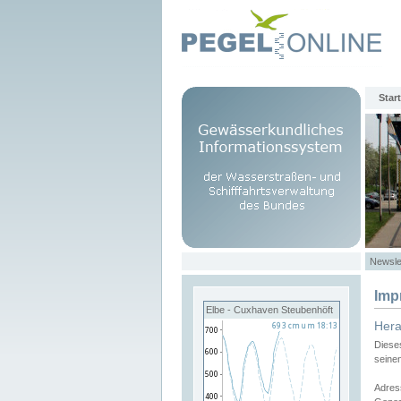
Start
Newsle
Imp
Elbe - Cuxhaven Steubenhöft
Her
Diese
seine
Adres