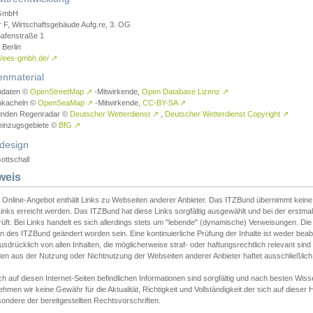
GmbH
r F, Wirtschaftsgebäude Aufg.re, 3. OG
afenstraße 1
Berlin
://ees-gmbh.de/
↗
enmaterial
ndaten ©
OpenStreetMap
↗
-Mitwirkende,
Open Database Lizenz
↗
nkacheln ©
OpenSeaMap
↗
-Mitwirkende,
CC-BY-SA
↗
unden Regenradar ©
Deutscher Wetterdienst
↗
,
Deutscher Wetterdienst Copyright
↗
einzugsgebiete ©
BfG
↗
design
ottschall
weis
 Online-Angebot enthält Links zu Webseiten anderer Anbieter. Das ITZBund übernimmt keine V
inks erreicht werden. Das ITZBund hat diese Links sorgfältig ausgewählt und bei der erstmal
üft. Bei Links handelt es sich allerdings stets um "lebende" (dynamische) Verweisungen. Die
 des ITZBund geändert worden sein. Eine kontinuierliche Prüfung der Inhalte ist weder beab
usdrücklich von allen Inhalten, die möglicherweise straf- oder haftungsrechtlich relevant sin
n aus der Nutzung oder Nichtnutzung der Webseiten anderer Anbieter haftet ausschließlich d
ch auf diesen Internet-Seiten befindlichen Informationen sind sorgfältig und nach besten 
hmen wir keine Gewähr für die Aktualität, Richtigkeit und Vollständigkeit der sich auf diese
ondere der bereitgestellten Rechtsvorschriften.