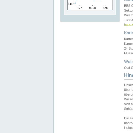
EES 
Sekto
Westh
13353 
https
Kart
Karte
Karte
24 St
Fluss
Web
Olaf G
Hin
Unser
über L
überpr
Wissen
sich a
Schäde
Die si
überne
insbes