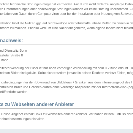
chten technische Störungen möglichst vermeiden. Für durch nicht fehlerfrei angelegte Dateien
gte Unterbrechungen oder anderweitige Störungen können wir keine Haftung übernehmen. Glei
terladen von Daten durch Computerviren oder bei der Installation oder Nutzung von Softwar
daktion bittet die Nutzer, ggf. auf rechtswidrige oder fehlerhafte Inhalte Dritter, zu denen in d
ksam zu machen. Ebenso wird um eine Nachricht gebeten, wenn eigene Inhalte nicht fehlerfrei
dnachweis:
nd Dienstsitz Bonn
asteler Straße 8
 Bonn
iterverwendung der Bilder ist nur nach vorheriger Vereinbarung mit dem ITZBund erlaubt. Die
deten Bilder sind geklärt. Sollte sich trotzdem jemand in seinen Rechten verletzt fühlen, m
ngsbedingungen für den Download von Bilddateien / Grafiken aus dem Internetangebot des I
entlichten Bilder und Grafiken dürfen ohne vorherige Absprache mit der Internetredaktion (pe
röffentlicht werden.
ks zu Webseiten anderer Anbieter
Online-Angebot enthält Links zu Webseiten anderer Anbieter. Wir haben keinen Einfluss darau
schutzbestimmungen einhalten.