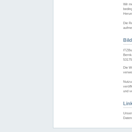
Wir mö
bedin
Herun
Die Re
aufmer
Bil
ITZBu
Bernk
53175
Die We
verwen
Nutzu
veröff
und ve
Lin
Unser 
Daten