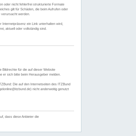
 oder nicht fehlerfrei strukturierte Formate
ches gilt für Schäden, die beim Aufrufen oder
e verursacht werden.
er Internetpräsenz ein Link unterhalten wird,
, aktuell oder vollständig sind.
 Bildrechte für die auf dieser Website
öge er sich bitte beim Herausgeber melden.
TZBund: Die auf den Internetseiten des ITZBund
gelonline@itzbund.de) nicht anderweitig genutzt
f, dass diese Anbieter die