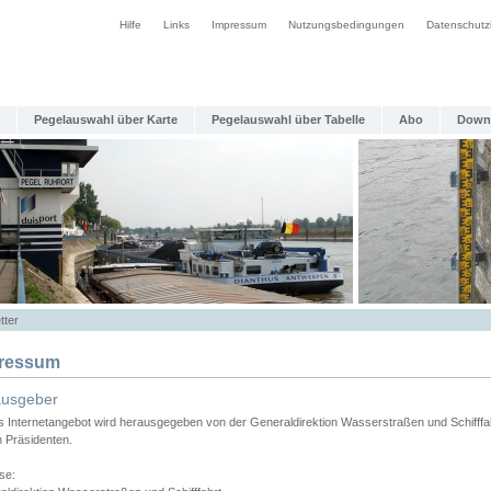
Hilfe
Links
Impressum
Nutzungsbedingungen
Datenschutz
Pegelauswahl über Karte
Pegelauswahl über Tabelle
Abo
Down
tter
ressum
ausgeber
s Internetangebot wird herausgegeben von der Generaldirektion Wasserstraßen und Schifffa
n Präsidenten.
se: