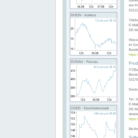
Gener
Am Pr
53121
RHEIN - Koblenz
Telef
E-Mai
DE-Ma
Wasse
im Ge
Bunde
https
DONAU - Passau
Prod
ITZBu
Bernk
53175
Deuts
Tel.:
E-Mail
ODER - Eisenhüttenstadt
DE-Ma
direkt
https:
Bei A
Soft