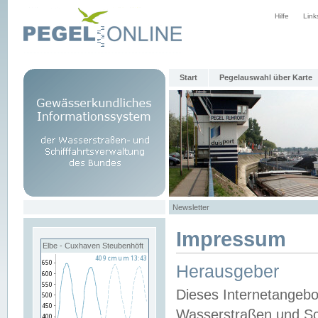
Hilfe
Link
Start
Pegelauswahl über Karte
Newsletter
Impressum
Elbe - Cuxhaven Steubenhöft
Herausgeber
Dieses Internetangebo
Wasserstraßen und Sch