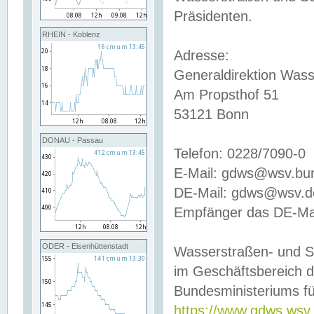
Präsidenten.
RHEIN - Koblenz
Adresse:
Generaldirektion Wass
Am Propsthof 51
53121 Bonn
DONAU - Passau
Telefon: 0228/7090-0
E-Mail: gdws@wsv.bu
DE-Mail: gdws@wsv.de-
Empfänger das DE-Mai
ODER - Eisenhüttenstadt
Wasserstraßen- und S
im Geschäftsbereich 
Bundesministeriums fü
https://www.gdws.wsv