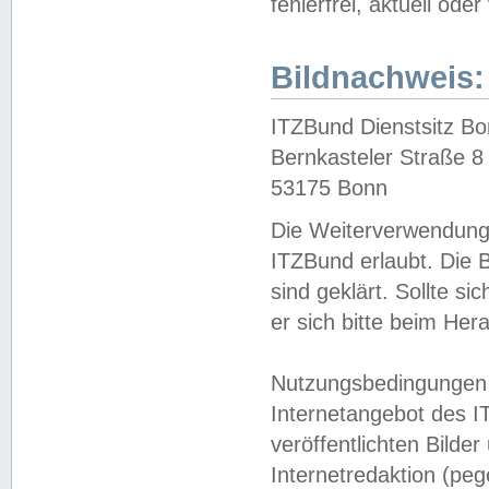
fehlerfrei, aktuell oder
Bildnachweis:
ITZBund Dienstsitz B
Bernkasteler Straße 8
53175 Bonn
Die Weiterverwendung 
ITZBund erlaubt. Die B
sind geklärt. Sollte s
er sich bitte beim He
Nutzungsbedingungen 
Internetangebot des I
veröffentlichten Bilde
Internetredaktion (peg