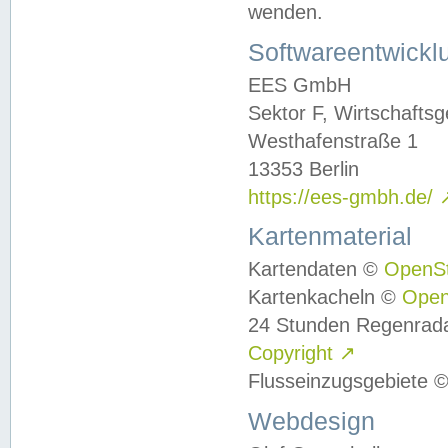
wenden.
Softwareentwickl
EES GmbH
Sektor F, Wirtschafts
Westhafenstraße 1
13353 Berlin
https://ees-gmbh.de/
Kartenmaterial
Kartendaten ©
OpenS
Kartenkacheln ©
Ope
24 Stunden Regenrad
Copyright
↗
Flusseinzugsgebiete 
Webdesign