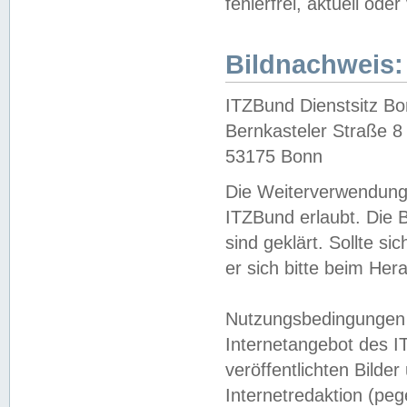
fehlerfrei, aktuell oder
Bildnachweis:
ITZBund Dienstsitz B
Bernkasteler Straße 8
53175 Bonn
Die Weiterverwendung 
ITZBund erlaubt. Die B
sind geklärt. Sollte s
er sich bitte beim He
Nutzungsbedingungen 
Internetangebot des I
veröffentlichten Bilde
Internetredaktion (peg