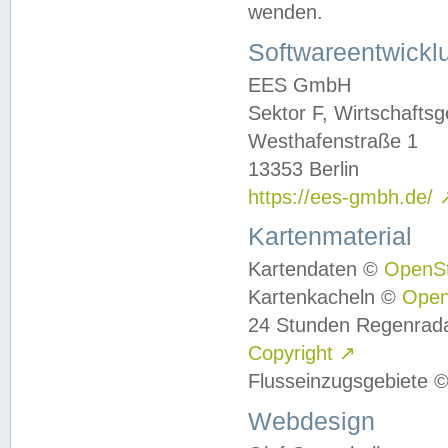
wenden.
Softwareentwickl
EES GmbH
Sektor F, Wirtschafts
Westhafenstraße 1
13353 Berlin
https://ees-gmbh.de/
Kartenmaterial
Kartendaten ©
OpenS
Kartenkacheln ©
Ope
24 Stunden Regenrad
Copyright
↗
Flusseinzugsgebiete 
Webdesign