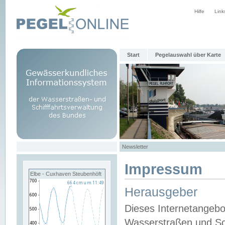
Hilfe
Link
Start
Pegelauswahl über Karte
Newsletter
Impressum
Elbe - Cuxhaven Steubenhöft
Herausgeber
Dieses Internetangebo
Wasserstraßen und Sch