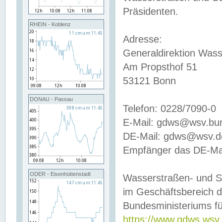
Präsidenten.
RHEIN - Koblenz
Adresse:
Generaldirektion Wass
Am Propsthof 51
53121 Bonn
DONAU - Passau
Telefon: 0228/7090-0
E-Mail: gdws@wsv.bu
DE-Mail: gdws@wsv.de-
Empfänger das DE-Mai
ODER - Eisenhüttenstadt
Wasserstraßen- und S
im Geschäftsbereich 
Bundesministeriums fü
https://www.gdws.wsv