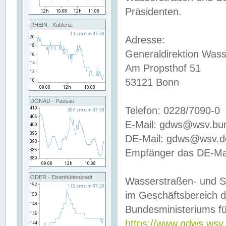
Präsidenten.
RHEIN - Koblenz
Adresse:
Generaldirektion Wass
Am Propsthof 51
53121 Bonn
DONAU - Passau
Telefon: 0228/7090-0
E-Mail: gdws@wsv.bu
DE-Mail: gdws@wsv.de-
Empfänger das DE-Mai
ODER - Eisenhüttenstadt
Wasserstraßen- und S
im Geschäftsbereich 
Bundesministeriums fü
https://www.gdws.wsv