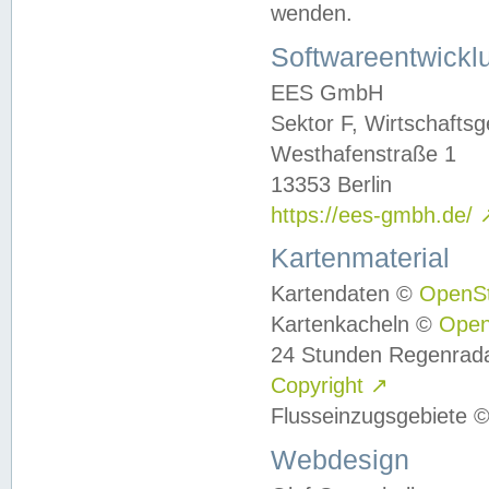
wenden.
Softwareentwickl
EES GmbH
Sektor F, Wirtschafts
Westhafenstraße 1
13353 Berlin
https://ees-gmbh.de/
Kartenmaterial
Kartendaten ©
OpenS
Kartenkacheln ©
Ope
24 Stunden Regenrad
Copyright
↗
Flusseinzugsgebiete 
Webdesign