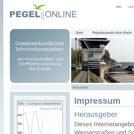
Hilfe
Link
Start
Pegelauswahl über Karte
Newsletter
Impressum
Elbe - Cuxhaven Steubenhöft
Herausgeber
Dieses Internetangebo
Wasserstraßen und Sch