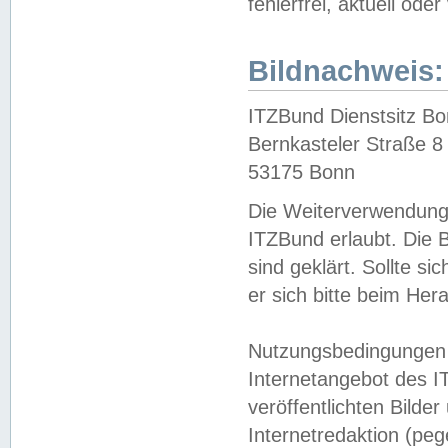
fehlerfrei, aktuell oder
Bildnachweis:
ITZBund Dienstsitz B
Bernkasteler Straße 8
53175 Bonn
Die Weiterverwendung 
ITZBund erlaubt. Die B
sind geklärt. Sollte s
er sich bitte beim He
Nutzungsbedingungen 
Internetangebot des I
veröffentlichten Bilde
Internetredaktion (peg