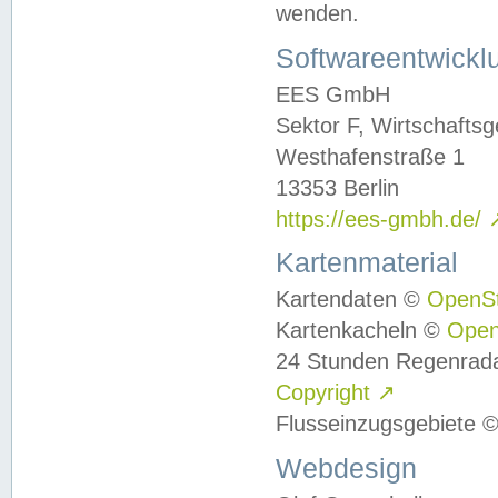
wenden.
Softwareentwickl
EES GmbH
Sektor F, Wirtschafts
Westhafenstraße 1
13353 Berlin
https://ees-gmbh.de/
Kartenmaterial
Kartendaten ©
OpenS
Kartenkacheln ©
Ope
24 Stunden Regenrad
Copyright
↗
Flusseinzugsgebiete 
Webdesign