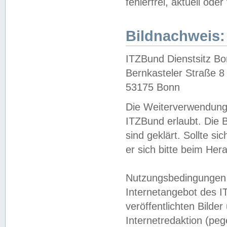
fehlerfrei, aktuell oder
Bildnachweis:
ITZBund Dienstsitz B
Bernkasteler Straße 8
53175 Bonn
Die Weiterverwendung 
ITZBund erlaubt. Die B
sind geklärt. Sollte s
er sich bitte beim He
Nutzungsbedingungen 
Internetangebot des I
veröffentlichten Bilde
Internetredaktion (peg