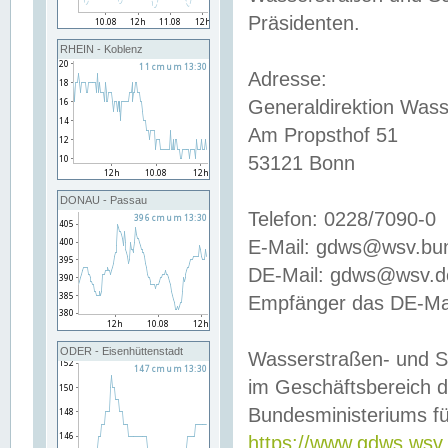
Präsidenten.
RHEIN - Koblenz
Adresse:
Generaldirektion Wass
Am Propsthof 51
53121 Bonn
DONAU - Passau
Telefon: 0228/7090-0
E-Mail: gdws@wsv.bu
DE-Mail: gdws@wsv.de-
Empfänger das DE-Mai
ODER - Eisenhüttenstadt
Wasserstraßen- und S
im Geschäftsbereich 
Bundesministeriums fü
https://www.gdws.wsv