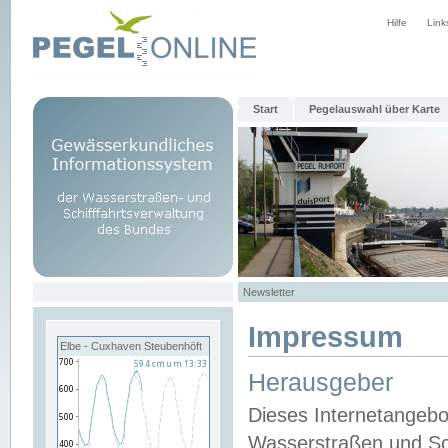
Hilfe
Link
Start
Pegelauswahl über Karte
Newsletter
Impressum
Elbe - Cuxhaven Steubenhöft
Herausgeber
Dieses Internetangebo
Wasserstraßen und Sch