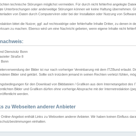
chten technische Störungen möglichst vermeiden. Für durch nicht fehlerfrei angelegte Dateien
gte Unterbrechungen oder anderweitige Störungen können wir keine Haftung übernehmen. Glei
terladen von Daten durch Computerviren oder bei der Installation oder Nutzung von Softwar
daktion bittet die Nutzer, ggf. auf rechtswidrige oder fehlerhafte Inhalte Dritter, zu denen in d
ksam zu machen. Ebenso wird um eine Nachricht gebeten, wenn eigene Inhalte nicht fehlerfrei
dnachweis:
nd Dienstsitz Bonn
asteler Straße 8
 Bonn
iterverwendung der Bilder ist nur nach vorheriger Vereinbarung mit dem ITZBund erlaubt. Die
deten Bilder sind geklärt. Sollte sich trotzdem jemand in seinen Rechten verletzt fühlen, m
ngsbedingungen für den Download von Bilddateien / Grafiken aus dem Internetangebot des I
entlichten Bilder und Grafiken dürfen ohne vorherige Absprache mit der Internetredaktion (pe
röffentlicht werden.
ks zu Webseiten anderer Anbieter
Online-Angebot enthält Links zu Webseiten anderer Anbieter. Wir haben keinen Einfluss darau
schutzbestimmungen einhalten.