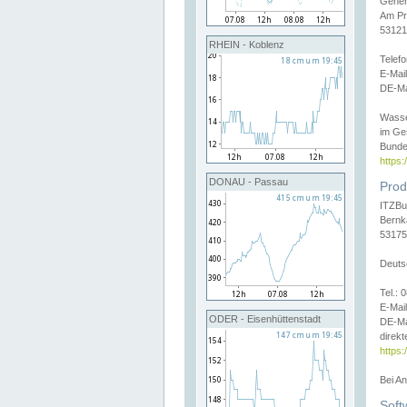
Gener
Am Pr
53121
RHEIN - Koblenz
Telef
E-Mai
DE-Ma
Wasse
im Ge
Bunde
https
DONAU - Passau
Prod
ITZBu
Bernk
53175
Deuts
Tel.:
E-Mail
ODER - Eisenhüttenstadt
DE-Ma
direkt
https:
Bei A
Soft