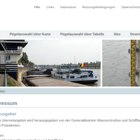
Hilfe
Links
Impressum
Nutzungsbedingungen
Datenschutz
Pegelauswahl über Karte
Pegelauswahl über Tabelle
Abo
Down
tter
ressum
ausgeber
s Internetangebot wird herausgegeben von der Generaldirektion Wasserstraßen und Schifffa
n Präsidenten.
se: