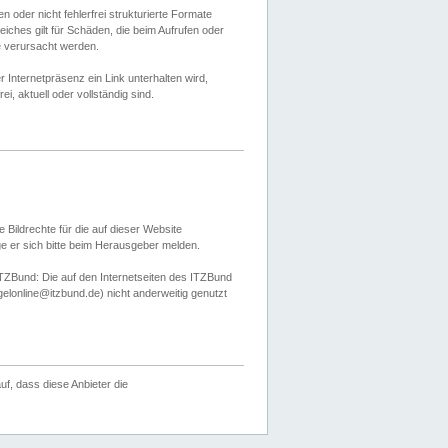
 oder nicht fehlerfrei strukturierte Formate
ches gilt für Schäden, die beim Aufrufen oder
e verursacht werden.
er Internetpräsenz ein Link unterhalten wird,
, aktuell oder vollständig sind.
 Bildrechte für die auf dieser Website
öge er sich bitte beim Herausgeber melden.
TZBund: Die auf den Internetseiten des ITZBund
gelonline@itzbund.de) nicht anderweitig genutzt
f, dass diese Anbieter die