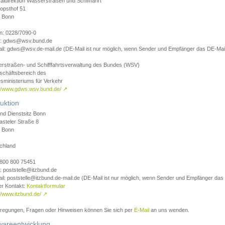
aldirektion Wasserstraßen und Schifffahrt
opsthof 51
 Bonn
on: 0228/7090-0
l: gdws@wsv.bund.de
il: gdws@wsv.de-mail.de (DE-Mail ist nur möglich, wenn Sender und Empfänger das DE-Mail
rstraßen- und Schifffahrtsverwaltung des Bundes (WSV)
schäftsbereich des
sministeriums für Verkehr
://www.gdws.wsv.bund.de/
↗
uktion
nd Dienstsitz Bonn
asteler Straße 8
 Bonn
chland
 0800 800 75451
: poststelle@itzbund.de
il: poststelle@itzbund.de-mail.de (DE-Mail ist nur möglich, wenn Sender und Empfänger das
er Kontakt:
Kontaktformular
//www.itzbund.de/
↗
nregungen, Fragen oder Hinweisen können Sie sich per
E-Mail
an uns wenden.
wareentwicklung