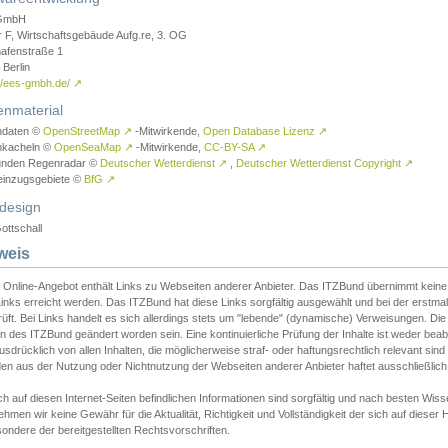
GmbH
r F, Wirtschaftsgebäude Aufg.re, 3. OG
afenstraße 1
Berlin
://ees-gmbh.de/
↗
enmaterial
ndaten ©
OpenStreetMap
↗
-Mitwirkende,
Open Database Lizenz
↗
nkacheln ©
OpenSeaMap
↗
-Mitwirkende,
CC-BY-SA
↗
unden Regenradar ©
Deutscher Wetterdienst
↗
,
Deutscher Wetterdienst Copyright
↗
einzugsgebiete ©
BfG
↗
design
ottschall
weis
 Online-Angebot enthält Links zu Webseiten anderer Anbieter. Das ITZBund übernimmt keine V
inks erreicht werden. Das ITZBund hat diese Links sorgfältig ausgewählt und bei der erstmal
üft. Bei Links handelt es sich allerdings stets um "lebende" (dynamische) Verweisungen. Die
 des ITZBund geändert worden sein. Eine kontinuierliche Prüfung der Inhalte ist weder beab
usdrücklich von allen Inhalten, die möglicherweise straf- oder haftungsrechtlich relevant sin
n aus der Nutzung oder Nichtnutzung der Webseiten anderer Anbieter haftet ausschließlich d
ch auf diesen Internet-Seiten befindlichen Informationen sind sorgfältig und nach besten 
hmen wir keine Gewähr für die Aktualität, Richtigkeit und Vollständigkeit der sich auf diese
ondere der bereitgestellten Rechtsvorschriften.