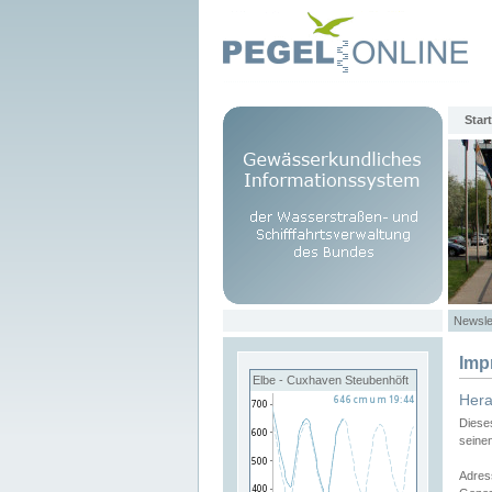
Start
Newsle
Imp
Elbe - Cuxhaven Steubenhöft
Her
Diese
seine
Adres