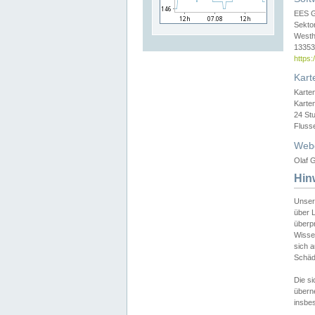
EES 
Sekto
Westh
13353 
https
Kart
Karte
Karte
24 St
Fluss
Web
Olaf G
Hin
Unser
über L
überpr
Wissen
sich a
Schäde
Die si
überne
insbes