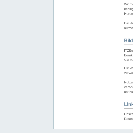
Wir mö
bedin
Herun
Die Re
aufmer
Bil
ITZBu
Bernk
53175
Die We
verwen
Nutzu
veröff
und ve
Lin
Unser 
Daten