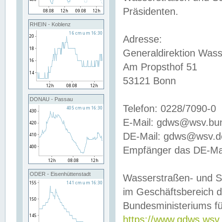
Präsidenten.
RHEIN - Koblenz
Adresse:
Generaldirektion Wass
Am Propsthof 51
53121 Bonn
DONAU - Passau
Telefon: 0228/7090-0
E-Mail: gdws@wsv.bu
DE-Mail: gdws@wsv.de-
Empfänger das DE-Mai
ODER - Eisenhüttenstadt
Wasserstraßen- und S
im Geschäftsbereich 
Bundesministeriums fü
https://www.gdws.wsv