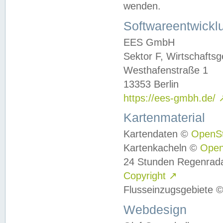
wenden.
Softwareentwickl
EES GmbH
Sektor F, Wirtschafts
Westhafenstraße 1
13353 Berlin
https://ees-gmbh.de/
Kartenmaterial
Kartendaten ©
OpenS
Kartenkacheln ©
Ope
24 Stunden Regenrad
Copyright
↗
Flusseinzugsgebiete 
Webdesign