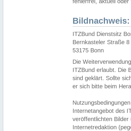
fehlerfrei, aktuell oder
Bildnachweis:
ITZBund Dienstsitz B
Bernkasteler Straße 8
53175 Bonn
Die Weiterverwendung 
ITZBund erlaubt. Die B
sind geklärt. Sollte s
er sich bitte beim He
Nutzungsbedingungen 
Internetangebot des I
veröffentlichten Bilde
Internetredaktion (peg