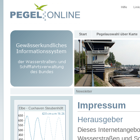
Hilfe
Link
Start
Pegelauswahl über Karte
Newsletter
Impressum
Elbe - Cuxhaven Steubenhöft
Herausgeber
Dieses Internetangebo
Wasserstraßen und Sch