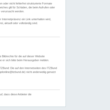
 oder nicht fehlerfrei strukturierte Formate
ches gilt für Schäden, die beim Aufrufen oder
e verursacht werden.
er Internetpräsenz ein Link unterhalten wird,
, aktuell oder vollständig sind.
 Bildrechte für die auf dieser Website
öge er sich bitte beim Herausgeber melden.
TZBund: Die auf den Internetseiten des ITZBund
gelonline@itzbund.de) nicht anderweitig genutzt
f, dass diese Anbieter die