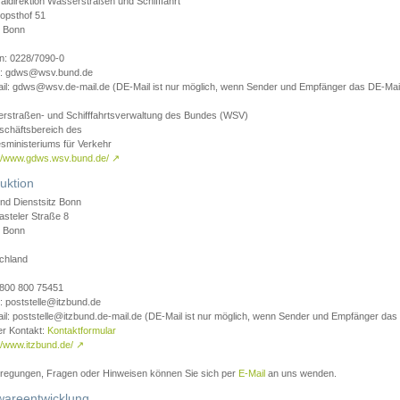
aldirektion Wasserstraßen und Schifffahrt
opsthof 51
 Bonn
on: 0228/7090-0
l: gdws@wsv.bund.de
il: gdws@wsv.de-mail.de (DE-Mail ist nur möglich, wenn Sender und Empfänger das DE-Mail
rstraßen- und Schifffahrtsverwaltung des Bundes (WSV)
schäftsbereich des
sministeriums für Verkehr
://www.gdws.wsv.bund.de/
↗
uktion
nd Dienstsitz Bonn
asteler Straße 8
 Bonn
chland
 0800 800 75451
: poststelle@itzbund.de
il: poststelle@itzbund.de-mail.de (DE-Mail ist nur möglich, wenn Sender und Empfänger das
er Kontakt:
Kontaktformular
//www.itzbund.de/
↗
nregungen, Fragen oder Hinweisen können Sie sich per
E-Mail
an uns wenden.
wareentwicklung