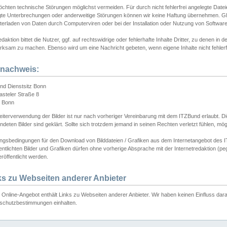
chten technische Störungen möglichst vermeiden. Für durch nicht fehlerfrei angelegte Dateien
gte Unterbrechungen oder anderweitige Störungen können wir keine Haftung übernehmen. Glei
terladen von Daten durch Computerviren oder bei der Installation oder Nutzung von Softwar
daktion bittet die Nutzer, ggf. auf rechtswidrige oder fehlerhafte Inhalte Dritter, zu denen in d
ksam zu machen. Ebenso wird um eine Nachricht gebeten, wenn eigene Inhalte nicht fehlerfrei
dnachweis:
nd Dienstsitz Bonn
asteler Straße 8
 Bonn
iterverwendung der Bilder ist nur nach vorheriger Vereinbarung mit dem ITZBund erlaubt. Die
deten Bilder sind geklärt. Sollte sich trotzdem jemand in seinen Rechten verletzt fühlen, m
ngsbedingungen für den Download von Bilddateien / Grafiken aus dem Internetangebot des I
entlichten Bilder und Grafiken dürfen ohne vorherige Absprache mit der Internetredaktion (pe
röffentlicht werden.
ks zu Webseiten anderer Anbieter
Online-Angebot enthält Links zu Webseiten anderer Anbieter. Wir haben keinen Einfluss darau
schutzbestimmungen einhalten.