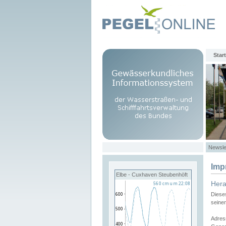
Start
Newsle
Imp
Elbe - Cuxhaven Steubenhöft
Her
Diese
seine
Adres