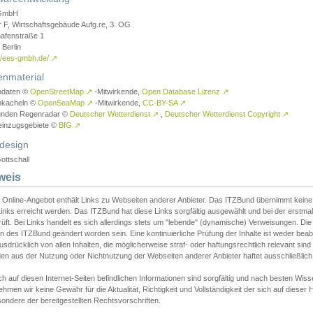
GmbH
r F, Wirtschaftsgebäude Aufg.re, 3. OG
afenstraße 1
Berlin
://ees-gmbh.de/
↗
enmaterial
ndaten ©
OpenStreetMap
↗
-Mitwirkende,
Open Database Lizenz
↗
nkacheln ©
OpenSeaMap
↗
-Mitwirkende,
CC-BY-SA
↗
unden Regenradar ©
Deutscher Wetterdienst
↗
,
Deutscher Wetterdienst Copyright
↗
einzugsgebiete ©
BfG
↗
design
ottschall
weis
 Online-Angebot enthält Links zu Webseiten anderer Anbieter. Das ITZBund übernimmt keine V
inks erreicht werden. Das ITZBund hat diese Links sorgfältig ausgewählt und bei der erstmal
üft. Bei Links handelt es sich allerdings stets um "lebende" (dynamische) Verweisungen. Die
 des ITZBund geändert worden sein. Eine kontinuierliche Prüfung der Inhalte ist weder beab
usdrücklich von allen Inhalten, die möglicherweise straf- oder haftungsrechtlich relevant sin
n aus der Nutzung oder Nichtnutzung der Webseiten anderer Anbieter haftet ausschließlich d
ch auf diesen Internet-Seiten befindlichen Informationen sind sorgfältig und nach besten 
hmen wir keine Gewähr für die Aktualität, Richtigkeit und Vollständigkeit der sich auf diese
ondere der bereitgestellten Rechtsvorschriften.