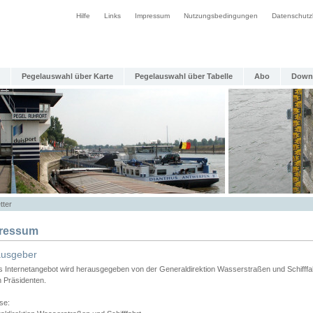
Hilfe
Links
Impressum
Nutzungsbedingungen
Datenschutz
Pegelauswahl über Karte
Pegelauswahl über Tabelle
Abo
Down
tter
ressum
ausgeber
s Internetangebot wird herausgegeben von der Generaldirektion Wasserstraßen und Schifffa
n Präsidenten.
se: