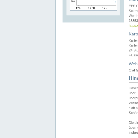
EES 
Sekto
Westh
13353 
https
Kart
Karte
Karte
24 St
Fluss
Web
Olaf G
Hin
Unser
über L
überpr
Wissen
sich a
Schäde
Die si
überne
insbes