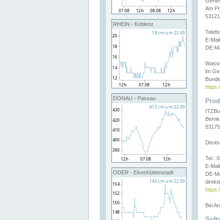
Gener
Am Pr
53121
RHEIN - Koblenz
Telef
E-Mai
DE-Ma
Wasse
im Ge
Bunde
https
DONAU - Passau
Prod
ITZBu
Bernk
53175
Deuts
Tel.:
E-Mail
ODER - Eisenhüttenstadt
DE-Ma
direkt
https:
Bei A
Soft