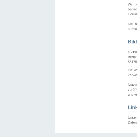
Wir mö
bedin
Herun
Die Re
aufmer
Bil
ITZBu
Bernk
53175
Die We
verwen
Nutzu
veröff
und ve
Lin
Unser 
Daten