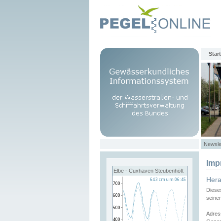
Start
Newsle
Imp
Elbe - Cuxhaven Steubenhöft
Her
Diese
seine
Adres