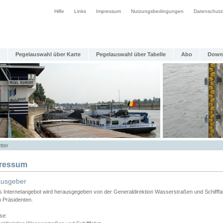
Hilfe
Links
Impressum
Nutzungsbedingungen
Datenschutz
Pegelauswahl über Karte
Pegelauswahl über Tabelle
Abo
Down
tter
ressum
ausgeber
s Internetangebot wird herausgegeben von der Generaldirektion Wasserstraßen und Schifffa
n Präsidenten.
se: