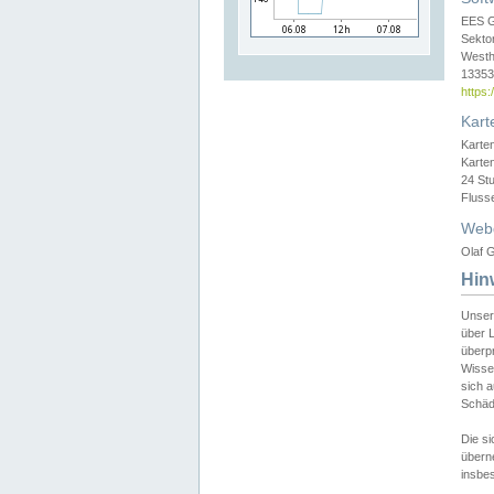
EES 
Sekto
Westh
13353 
https
Kart
Karte
Karte
24 St
Fluss
Web
Olaf G
Hin
Unser
über L
überpr
Wissen
sich a
Schäde
Die si
überne
insbes