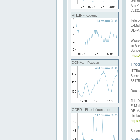
Gener
Am Pr
53121
RHEIN - Koblenz
Telef
E-Mai
DE-Ma
Wasse
im Ge
Bunde
https
DONAU - Passau
Prod
ITZBu
Bernk
53175
Deuts
Tel.:
E-Mail
ODER - Eisenhüttenstadt
DE-Ma
direkt
https:
Bei A
Soft