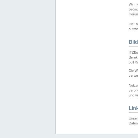
Wir mö
bedin
Herun
Die Re
aufmer
Bil
ITZBu
Bernk
53175
Die We
verwen
Nutzu
veröff
und ve
Lin
Unser 
Daten