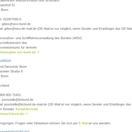
aldirektion Wasserstraßen und Schifffahrt
opsthof 51
 Bonn
on: 0228/7090-0
l: gdws@wsv.bund.de
il: gdws@wsv.de-mail.de (DE-Mail ist nur möglich, wenn Sender und Empfänger das DE-Mail
rstraßen- und Schifffahrtsverwaltung des Bundes (WSV)
schäftsbereich des
sministeriums für Verkehr
://www.gdws.wsv.bund.de/
↗
uktion
nd Dienstsitz Bonn
asteler Straße 8
 Bonn
chland
 0800 800 75451
: poststelle@itzbund.de
il: poststelle@itzbund.de-mail.de (DE-Mail ist nur möglich, wenn Sender und Empfänger das
er Kontakt:
Kontaktformular
//www.itzbund.de/
↗
nregungen, Fragen oder Hinweisen können Sie sich per
E-Mail
an uns wenden.
wareentwicklung