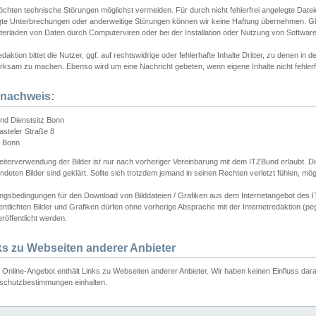
chten technische Störungen möglichst vermeiden. Für durch nicht fehlerfrei angelegte Dateien
gte Unterbrechungen oder anderweitige Störungen können wir keine Haftung übernehmen. Glei
terladen von Daten durch Computerviren oder bei der Installation oder Nutzung von Softwar
daktion bittet die Nutzer, ggf. auf rechtswidrige oder fehlerhafte Inhalte Dritter, zu denen in d
ksam zu machen. Ebenso wird um eine Nachricht gebeten, wenn eigene Inhalte nicht fehlerfrei
dnachweis:
nd Dienstsitz Bonn
asteler Straße 8
 Bonn
iterverwendung der Bilder ist nur nach vorheriger Vereinbarung mit dem ITZBund erlaubt. Die
deten Bilder sind geklärt. Sollte sich trotzdem jemand in seinen Rechten verletzt fühlen, m
ngsbedingungen für den Download von Bilddateien / Grafiken aus dem Internetangebot des I
entlichten Bilder und Grafiken dürfen ohne vorherige Absprache mit der Internetredaktion (pe
röffentlicht werden.
ks zu Webseiten anderer Anbieter
Online-Angebot enthält Links zu Webseiten anderer Anbieter. Wir haben keinen Einfluss darau
schutzbestimmungen einhalten.