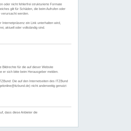
 oder nicht fehlerfrei strukturierte Formate
ches gilt für Schäden, die beim Aufrufen oder
e verursacht werden.
er Internetpräsenz ein Link unterhalten wird,
, aktuell oder vollständig sind.
 Bildrechte für die auf dieser Website
öge er sich bitte beim Herausgeber melden.
TZBund: Die auf den Internetseiten des ITZBund
gelonline@itzbund.de) nicht anderweitig genutzt
f, dass diese Anbieter die