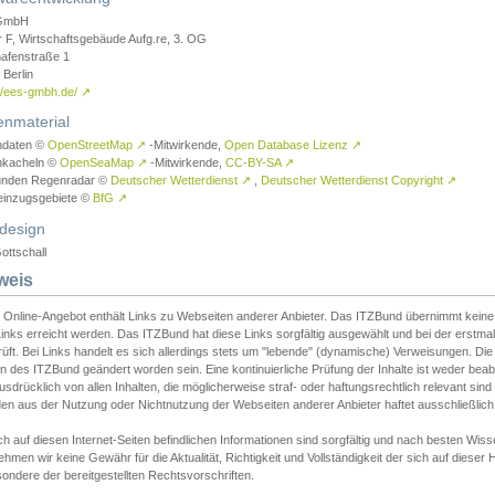
GmbH
r F, Wirtschaftsgebäude Aufg.re, 3. OG
afenstraße 1
Berlin
://ees-gmbh.de/
↗
enmaterial
ndaten ©
OpenStreetMap
↗
-Mitwirkende,
Open Database Lizenz
↗
nkacheln ©
OpenSeaMap
↗
-Mitwirkende,
CC-BY-SA
↗
unden Regenradar ©
Deutscher Wetterdienst
↗
,
Deutscher Wetterdienst Copyright
↗
einzugsgebiete ©
BfG
↗
design
ottschall
weis
 Online-Angebot enthält Links zu Webseiten anderer Anbieter. Das ITZBund übernimmt keine V
inks erreicht werden. Das ITZBund hat diese Links sorgfältig ausgewählt und bei der erstmal
üft. Bei Links handelt es sich allerdings stets um "lebende" (dynamische) Verweisungen. Die
 des ITZBund geändert worden sein. Eine kontinuierliche Prüfung der Inhalte ist weder beab
usdrücklich von allen Inhalten, die möglicherweise straf- oder haftungsrechtlich relevant sin
n aus der Nutzung oder Nichtnutzung der Webseiten anderer Anbieter haftet ausschließlich d
ch auf diesen Internet-Seiten befindlichen Informationen sind sorgfältig und nach besten 
hmen wir keine Gewähr für die Aktualität, Richtigkeit und Vollständigkeit der sich auf diese
ondere der bereitgestellten Rechtsvorschriften.